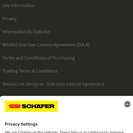
Site Information
Privacy
Information EU Data Act
WAMAS End User License Agreement (EULA)
Terms and Conditions of Purchasing
Trading Terms & Conditions
Weasel Lite Designer - End-User License Agreement
SSI linkedin
SSI instagram
SSI facebook
SSI youtube