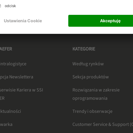
HAEFER
KATEGORIE
intralogistyce
Według rynków
pcja Newslettera
Sekcja produktów
serwisie Kariera w SSI
Rozwiązania w zakresie
ER
oprogramowania
aktualności
Trendy i obserwacje
iwarka
Customer Service & Support (