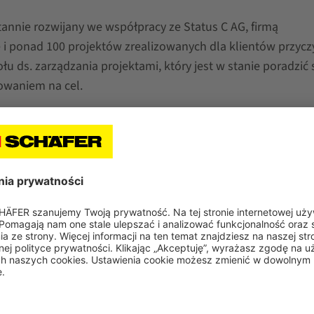
tannie rozwijany we współpracy ze Status C AG, firmą
i ponad 100 projektów zrealizowanych dla klientów przyczy
ds. zarządzania projektami, który jest w stanie poradzić 
owaniem na cel.
ntralogistyce i produkcji systemów do przechowywania w
amowania po stronie specjalisty SAP ds. logistyki, firmy 
ym poziomie. Poza różnymi standardowymi rozwiązaniami, ja
EasyConnect, doradztwo logistyczne SAP to kolejny krok w
azynie.