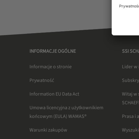
INFORMACJE OGÓLNE
SSI SC
Informacje o stronie
Lider w 
Prywatność
Subskry
Information EU Data Act
Witaj w 
SCHAEF
Umowa licencyjna z użytkownikiem
końcowym (EULA) WAMAS®
Prasa i 
Warunki zakupów
Wyszuk