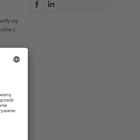
SSI facebook
SSI linkedin
niły się
sobie z
Status
kie