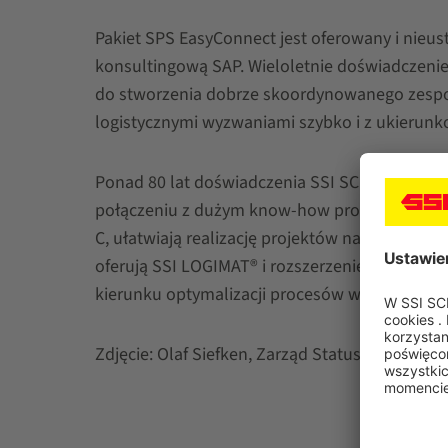
Pakiet SPS EasyConnect jest oferowany i nieus
konsultingową SAP. Wieloletnie doświadczenie 
do stworzenia dobrze skoordynowanego zespołu 
logistycznymi wyzwaniami szybko i z ukierunk
Ponad 80 lat doświadczenia SSI SCHAEFER w i
połączeniu z dużym know-how procesów i oprogr
C, ułatwiają realizację projektów na najwyższ
oferują SSI LOGIMAT® i rozszerzenie SAP, SPS 
kierunku optymalizacji procesów w całym mag
Zdjęcie: Olaf Siefken, Zarząd Status C AG