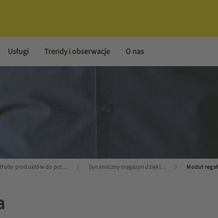
Usługi
Trendy i obserwacje
O nas
Portfolio produktów do przechowywania
Dynamiczny magazyn dzięki półautomatycznemu magazynowaniu
a