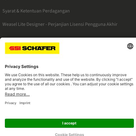
Syarat & Ketentuan Perdagangan
Weasel Lite Designer - Perjanjian Lisensi Pengguna Akhir
SSI linkedin
SSI facebook
SSI instagram
SSI youtube
Navigate to home page
© 2026