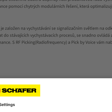
e pomocí chytrých modulárních řešení, která optimalizují e
je založen na vychystávání se signalizačním světlem na odkl
t do stávajících vychystávacích procesů, se snadno ovládá a
ance. S RF Picking(Radiofrequency) a Pick by Voice vám nab