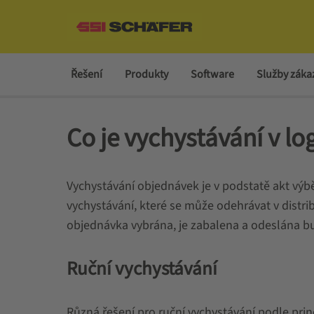
Řešení
Produkty
Software
Služby zák
Co je vychystávání v log
Vychystávání objednávek je v podstatě akt výb
vychystávání, které se může odehrávat v distrib
objednávka vybrána, je zabalena a odeslána b
Ruční vychystávání
Různá řešení pro ruční vychystávání podle prin