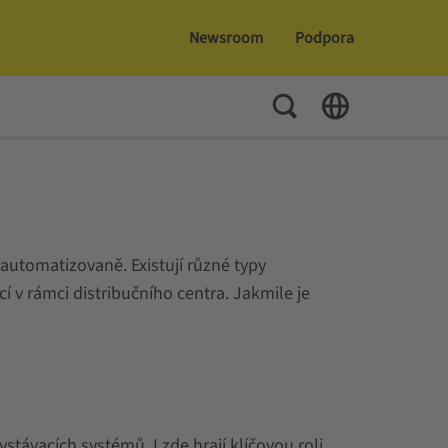
Newsroom
Podpora
Toggle Search
Toggle Language
automatizovaně. Existují různé typy
í v rámci distribučního centra. Jakmile je
távacích systémů. I zde hrají klíčovou roli