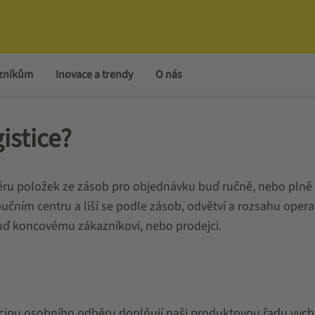
azníkům
Inovace a trendy
O nás
istice?
ěru položek ze zásob pro objednávku buď ručně, nebo plně 
učním centru a liší se podle zásob, odvětví a rozsahu operac
uď koncovému zákazníkovi, nebo prodejci.
cipu osobního odběru doplňují naši produktovou řadu vychys