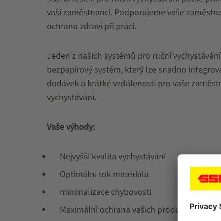
vaši zaměstnanci. Podporujeme vaše zaměstnanc
ochranu zdraví při práci.
Jeden z našich systémů pro ruční vychystávání 
bezpapírový systém, který lze snadno integrova
dodávek a krátké vzdálenosti pro vaše zaměstn
vychystávání.
Vaše výhody:
Nejvyšší kvalita vychystávání
Optimální tok materiálu
minimalizace chybovosti
Maximální ochrana vašich produktů