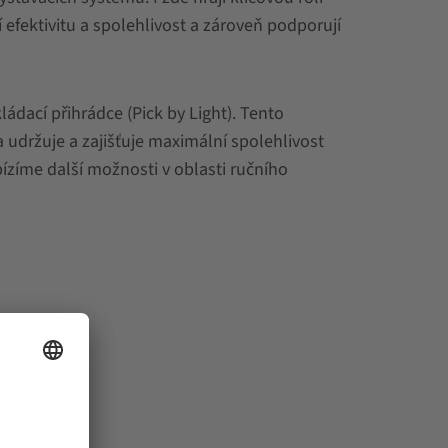
fektivitu a spolehlivost a zároveň podporují
ádací přihrádce (Pick by Light). Tento
 udržuje a zajišťuje maximální spolehlivost
ízíme další možnosti v oblasti ručního