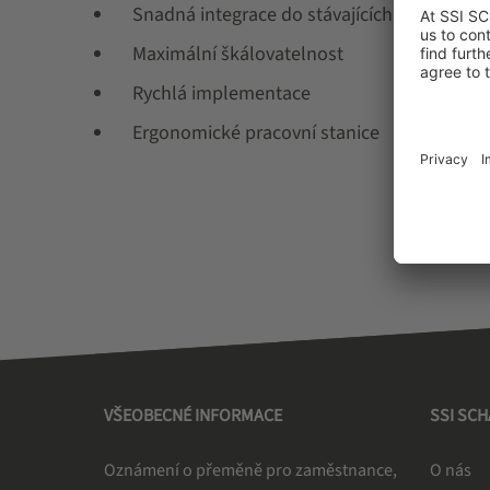
Snadná integrace do stávajících procesů
Maximální škálovatelnost
Rychlá implementace
Ergonomické pracovní stanice
VŠEOBECNÉ INFORMACE
SSI SC
Oznámení o přeměně pro zaměstnance,
O nás