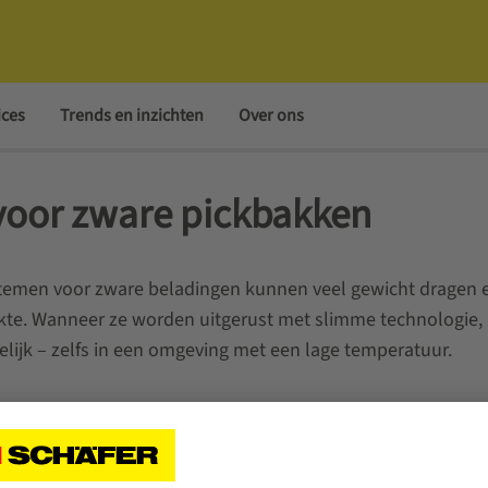
ices
Trends en inzichten
Over ons
s voor zware pickbakken
temen voor zware beladingen kunnen veel gewicht dragen 
akte. Wanneer ze worden uitgerust met slimme technologie
elijk – zelfs in een omgeving met een lage temperatuur.