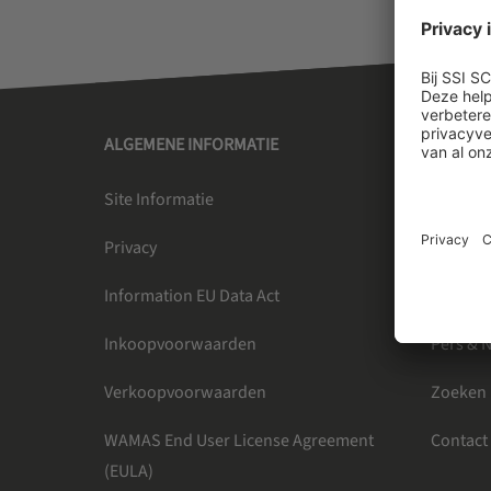
ALGEMENE INFORMATIE
SSI SC
Site Informatie
Over on
Privacy
Werken 
Information EU Data Act
Inschri
Inkoopvoorwaarden
Pers & 
Verkoopvoorwaarden
Zoeken
WAMAS End User License Agreement
Contact
(EULA)