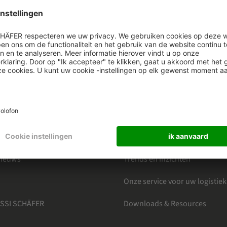
HÄFER
CATEGORIEËN
s
Marktsectoren
bij SSI SCHÄFER
Producten
jven Nieuwsbrief
Softwareoplossingen
Nieuws
Trends en inzichten
Onze service voor uw logistiek
 SSI SCHÄFER
Downloads & Resources