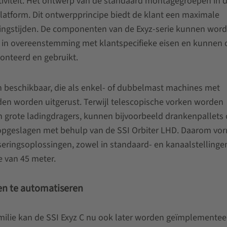
ectiviteit. Het ontwerp van de standaard montagegroepen in 
atform. Dit ontwerpprincipe biedt de klant een maximale
stellingstijden. De componenten van de Exyz-serie kunnen wor
 in overeenstemming met klantspecifieke eisen en kunnen 
onteerd en gebruikt.
n beschikbaar, die als enkel- of dubbelmast machines met
n worden uitgerust. Terwijl telescopische vorken worden
n grote ladingdragers, kunnen bijvoorbeeld drankenpallets
opgeslagen met behulp van de SSI Orbiter LHD. Daarom vo
seringsoplossingen, zowel in standaard- en kanaalstellingen
e van 45 meter.
en te automatiseren
milie kan de SSI Exyz C nu ook later worden geïmplementee