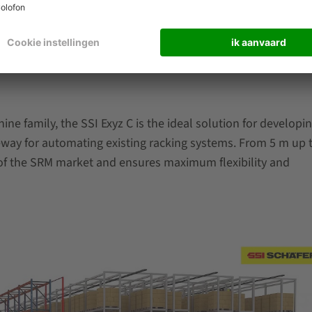
gbedieningsapparatuur," besluit Markus Sellen.
olution when automating existing
ine family, the SSI Exyz C is the ideal solution for developi
teway for automating existing racking systems. From 5 m up 
of the SRM market and ensures maximum flexibility and