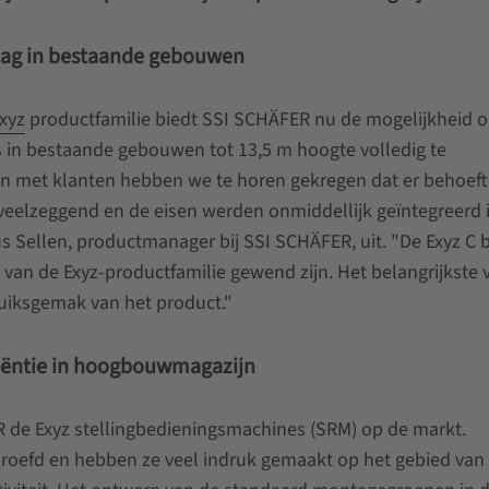
lag in bestaande gebouwen
xyz
productfamilie biedt SSI SCHÄFER nu de mogelijkheid 
s in bestaande gebouwen tot 13,5 m hoogte volledig te
en met klanten hebben we te horen gekregen dat er behoeft
 veelzeggend en de eisen werden onmiddellijk geïntegreerd 
s Sellen, productmanager bij SSI SCHÄFER, uit. "De Exyz C b
an de Exyz-productfamilie gewend zijn. Het belangrijkste v
ruiksgemak van het product."
ciëntie in hoogbouwmagazijn
R de Exyz stellingbedieningsmachines (SRM) op de markt.
proefd en hebben ze veel indruk gemaakt op het gebied van