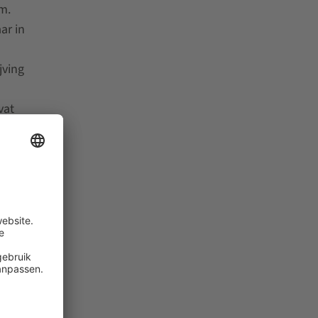
m.
ar in
jving
vat
gere
rijkste
sdivisie
familie
bieden
C een