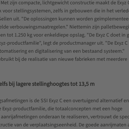
et zijn compacte, lichtgewicht constructie maakt de Exyz 
 voor stellingsystemen, zelfs in gebouwen die in het verle
r Sellen uit. "De oplossingen kunnen worden geïmplementee
elde verbouwingsmaatregelen." Niettemin zijn palletbeweg
en tot 1.250 kg voor enkeldiepe opslag. "De Exyz C doet in 
yz-productfamilie", legt de productmanager uit. "De Exyz C 
tomatisering en digitalisering van een bestaand systeem."
ruikt bij de realisatie van nieuwe fabrieken met meerdere
fs bij lagere stellinghoogtes tot 13,5 m
afmetingen is de SSI Exyz C een overtuigend alternatief en
 Exyz-productfamilie, die totaalconcepten met een hoge
anrijafmetingen onderaan te realiseren, vertrouwt de speci
tructie van de verplaatsingseenheid. De goede aanrijmaten 