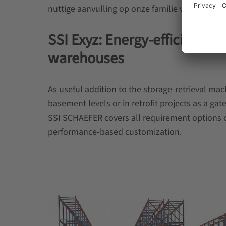
nuttige aanvulling op onze familie van stellin
SSI Exyz: Energy-efficient s
warehouses
As useful addition to the storage-retrieval mach
basement levels or in retrofit projects as a ga
SSI SCHAEFER covers all requirement options 
performance-based customization.