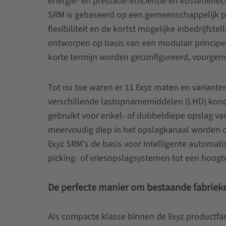
energie- en prestatie-efficiëntie en kosteneff
SRM is gebaseerd op een gemeenschappelijk pl
flexibiliteit en de kortst mogelijke inbedrijf
ontworpen op basis van een modulair principe
korte termijn worden geconfigureerd, voorgem
Tot nu toe waren er 11 Exyz maten en variante
verschillende lastopnamemiddelen (LHD) konde
gebruikt voor enkel- of dubbeldiepe opslag va
meervoudig diep in het opslagkanaal worden 
Exyz SRM's de basis voor intelligente automati
picking- of vriesopslagsystemen tot een hoogt
De perfecte manier om bestaande fabriek
Als compacte klasse binnen de Exyz productfa