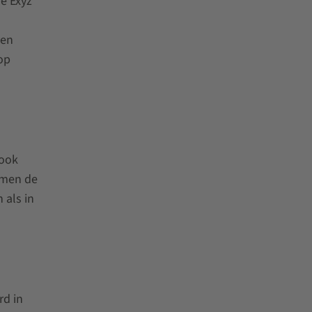
de Exyz
den
op
 ook
rmen de
 als in
rd in