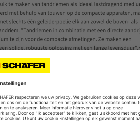
uik te maken van tandriemen als ideaal lastdragend mediu
voerd met behulp van touwen op de compacte apparaten, ma
et slechts één geleiderpoelie elk aan zowel de boven- als
andriem. "Tandriemen in combinatie met een directe aandri
um te zijn voor de compacte afmetingen. Ze maken een
een solide, robuuste oplossing met een lange levensduur", 
ze technologieën zorgen voor extra opslagcapaciteit in la
euwbouw of ombouw van oudere gebouwen gaat.
en onderaan zijn alle onderhoudscomponenten en de belang
grond bereikbaar", benadrukt Michael Scheiner van de bedrijf
ÄFER. "Van 5 m tot 45 m kunnen we nu met de Exyz-product
ulp van een standaard, innovatief concept voor maximale
ermee boort SSI Exyz C nieuwe, bijzonder lage toepassingsge
kelen van kelderverdiepingen of in retrofitprojecten als
taande stellingsystemen. Als zodanig is de compacte Exyz 