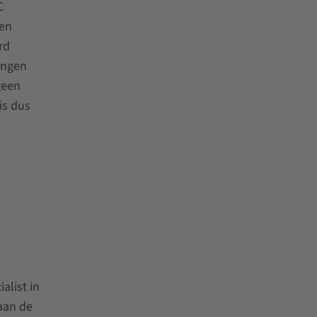
C
den
rd
ingen
geen
is dus
alist in
aan de