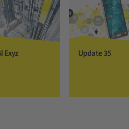
I Exyz
Update 35