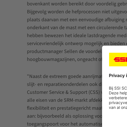
bovenkant worden bereikt door voordelig gebr
Bijgevolg worden de hefprocessen niet uitge
plaats daarvan met een eenvoudige afbuiging m
onderkant van de mast met een circulerende t
hebben bewezen het ideale lastdragende medi
servicevriendelijk ontwerp mogelijk en bieden 
productmanager Sellen de voordelen samen. De
hoogbouwmagazijnen, ongeacht of het om ni
"Naast de extreem goede aanrijmaten boven- 
slijt- en reparatieonderdelen ook dicht bij de 
Customer Service & Support (CSS) van SSI SCH
alle eisen van de SRM-markt afdekken met beh
flexibiliteit en prestatiegericht maatwerk. Hi
aan: bijvoorbeeld als oplossing voor het ontwik
toegangspoort voor het automatiseren van bes