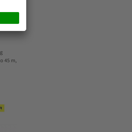
ng
to 45 m,