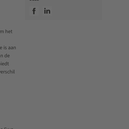
SSI facebook
SSI linkedin
om het
e is aan
in de
iedt
erschil