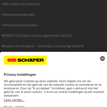
Information EU Data Act
Inkoopvoorwaarden
Verkoopvoorwaarden
WAMAS End User License Agreement (EULA)
Weasel Lite Designer - End-User License Agreement
SSI facebook
SSI linkedin
SSI youtube