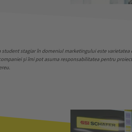
tudent stagiar în domeniul marketingului este varietatea dint
 companiei și îmi pot asuma responsabilitatea pentru proiec
ereu.