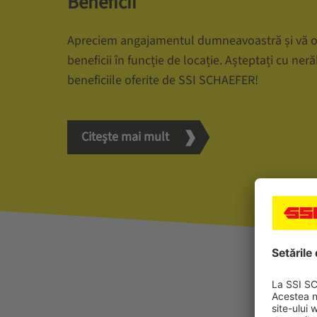
Beneficii
Apreciem angajamentul dumneavoastră și vă o
beneficii în funcție de locație. Așteptați cu ne
beneficiile oferite de SSI SCHAEFER!
Citeşte mai mult