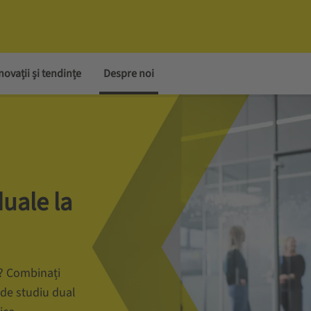
novații și tendințe
Despre noi
duale la
ă? Combinați
 de studiu dual