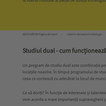
la liderul mondial al pieței de soluții intralogist
SSI SCHÄFER Pagina de start
Lider în domeniul Intralogisticii
Studiul dual - cum funcționează
Un program de studiu dual este combinația perfe
locațiile noastre. În timpul programului de stud
ceea ce contează cu adevărat la locul de muncă,
Ce vă doriți? În funcție de interesele și talente
vom acorda o mare importanță supravegherii și s