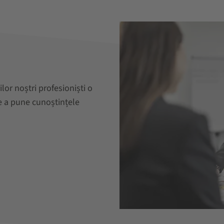
lor noștri profesioniști o
de a pune cunoștințele