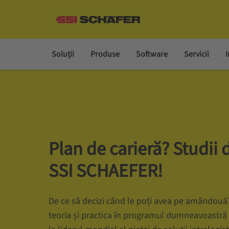
Soluții
Produse
Software
Servicii
I
Plan de carieră? Studii 
SSI SCHAEFER!
De ce să decizi când le poți avea pe amândou
teoria și practica în programul dumneavoastră