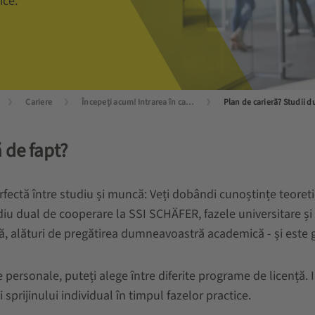
ice.
Cariere
Începeți acum! Intrarea în carieră pentru tinerii profesioniști
 de fapt?
ctă între studiu și muncă: Veți dobândi cunoștințe teoretice
iu dual de cooperare la SSI SCHÄFER, fazele universitare și ce
 alături de pregătirea dumneavoastră academică - și este gar
le personale, puteți alege între diferite programe de licență. 
prijinului individual în timpul fazelor practice.