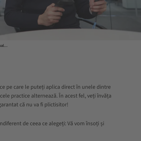
Plan de carieră? Studii duale la SSI SCHAEFER!
 pe care le puteți aplica direct în unele dintre
le practice alternează. În acest fel, veți învăța
antat că nu va fi plictisitor!
Indiferent de ceea ce alegeți: Vă vom însoți și