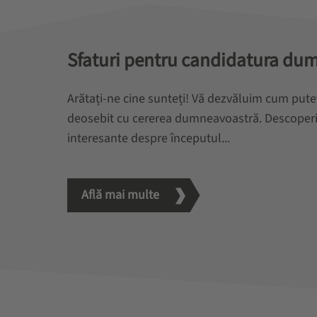
Sfaturi pentru candidatura du
Arătați-ne cine sunteți! Vă dezvăluim cum pute
deosebit cu cererea dumneavoastră. Descoperiți 
interesante despre începutul...
Află mai multe