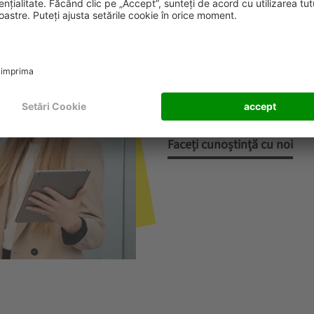
SSI SCHAEFER în calitate
Un jucător global unde tehn
valorile vieții? Bine ați ve
ce ne motivează și la ce vă 
Faceți cunoștință cu noi