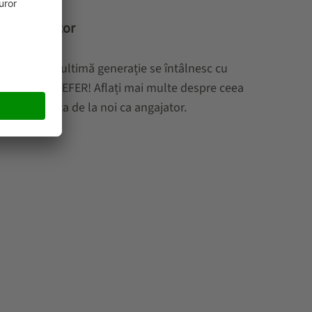
 de angajator
ologiile de ultimă generație se întâlnesc cu
nit la SSI SCHAEFER! Aflați mai multe despre ceea
puteți aștepta de la noi ca angajator.