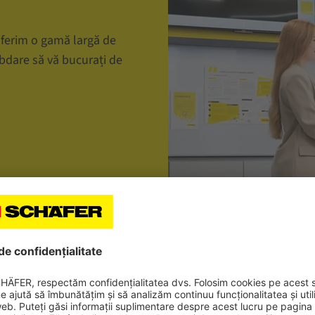
ferim o gamă largă de
răbdare să vă bucurați de