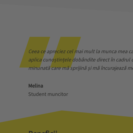
Ceea ce apreciez cel mai mult la munca mea ca s
aplica cunoștințele dobândite direct în cadrul
minunată care mă sprijină și mă încurajează m
Melina
Student muncitor