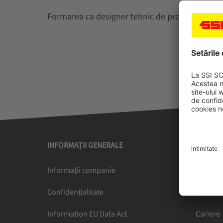
Formarea ca designer tehnic de produs (M/F/D) 
INFORMAȚII GENERALE
SSI SC
Informații companie
Lider în
Confidențialitate
Abonare
Information EU Data Act
Cariere