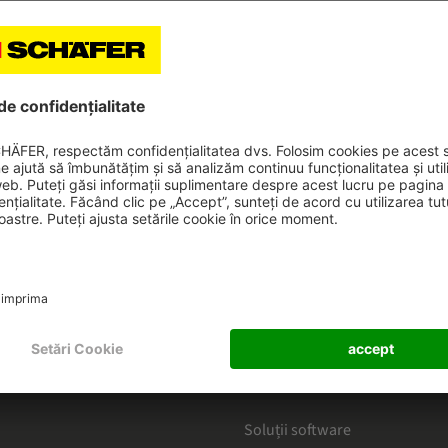
durează 3,5 ani.
HAEFER
CATEGORII
 domeniul Intralogisticii
În funcție de sectoarele comer
 newsletter
Produse
Soluții software