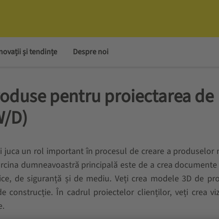
novații și tendințe
Despre noi
roduse pentru proiectarea de
W/D)
ți juca un rol important în procesul de creare a produselor 
. Sarcina dumneavoastră principală este de a crea documente
ice, de siguranță și de mediu. Veți crea modele 3D de pr
 construcție. În cadrul proiectelor clienților, veți crea viz
e.