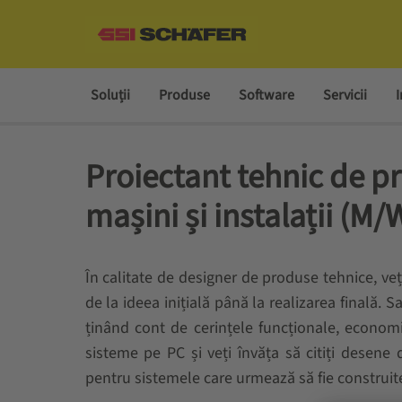
Soluții
Produse
Software
Servicii
I
Proiectant tehnic de p
mașini și instalații (M/
În calitate de designer de produse tehnice, ve
de la ideea inițială până la realizarea finală
ținând cont de cerințele funcționale, econom
sisteme pe PC și veți învăța să citiți desene de
pentru sistemele care urmează să fie construit