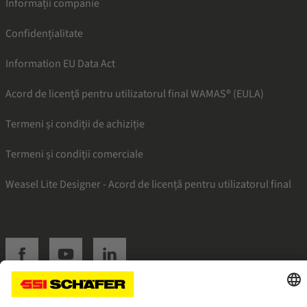
Informații companie
Confidențialitate
Information EU Data Act
Acord de licență pentru utilizatorul final WAMAS® (EULA)
Termeni și condiții de achiziție
Termeni și condiții comerciale
Weasel Lite Designer - Acord de licență pentru utilizatorul final
SSI facebook
SSI youtube
SSI linkedin