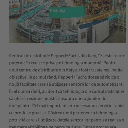
Centrul de distribuție Pepperl+Fuchs din Katy, TX, este foarte
puternic în ceea ce privește tehnologia modernă. Pentru
noul centru de distribuție din Katy au fost trasate mai multe
obiective. În primul rând, Pepperl+Fuchs dorea să ridice o
nouă facilitate care să utilizeze senzorii lor de automatizare.
În al doilea rând, au dorit ca tehnologia din cadrul instalației
să ofere o viziune holistică asupra operațiunilor de
îndeplinire. Cel mai important, era necesar un serviciu rapid
cu produse precise. Găsirea unui partener cu tehnologia
potrivită care să utilizeze datele senzorilor pentru a realiza o
mai mare vizibilitate pe parcursul unui întreg proces era