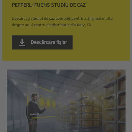
PEPPERL+FUCHS STUDIU DE CAZ
Descărcați studiul de caz complet pentru a afla mai multe
despre noul centru de distribuție din Katy, TX.
Descărcare fişier