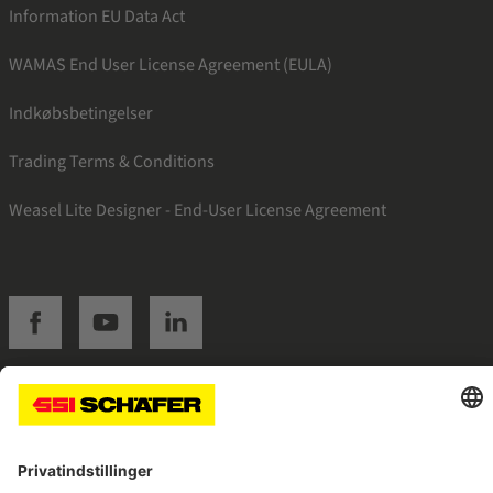
Information EU Data Act
WAMAS End User License Agreement (EULA)
Indkøbsbetingelser
Trading Terms & Conditions
Weasel Lite Designer - End-User License Agreement
SSI facebook
SSI youtube
SSI linkedin