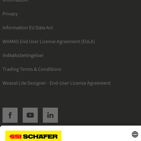
Privacy
Information EU Data Act
WAMAS End User License Agreement (EULA)
Indkøbsbetingelser
Trading Terms & Conditions
Weasel Lite Designer - End-User License Agreement
SSI facebook
SSI youtube
SSI linkedin