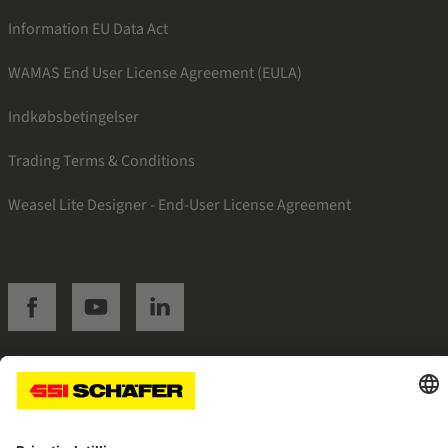
Information EU Data Act
WAMAS End User License Agreement (EULA)
Indkøbsbetingelser
Trading Terms & Conditions
Weasel Lite Designer - End-User License Agreement
SSI facebook
SSI youtube
SSI linkedin