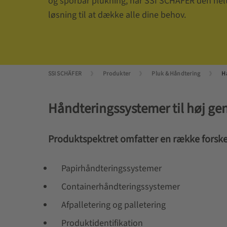
og sporbar plukning, har SSI SCHÄFER den helt 
løsning til at dække alle dine behov.
SSI SCHÄFER
Produkter
Pluk & Håndtering
H
Håndteringssystemer til høj g
Produktspektret omfatter en række forske
Papirhåndteringssystemer
Containerhåndteringssystemer
Afpalletering og palletering
Produktidentifikation