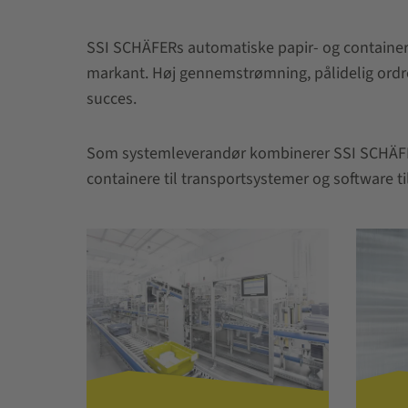
SSI SCHÄFERs automatiske papir- og containerhå
markant. Høj gennemstrømning, pålidelig ordr
succes.
Som systemleverandør kombinerer SSI SCHÄFER e
containere til transportsystemer og software til