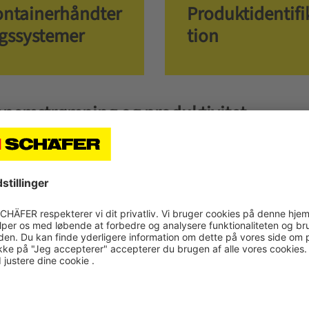
ntainerhåndter
Produktidentifi
gssystemer
tion
ennemstrømning og produktivitet
 alle gængse transportsystemer
dskrævende, monotone aktiviteter
em just-in-time print
serede processer
tiseret ordrebehandling
 modulopbygget og let tilgængeligt design af installations- og fun