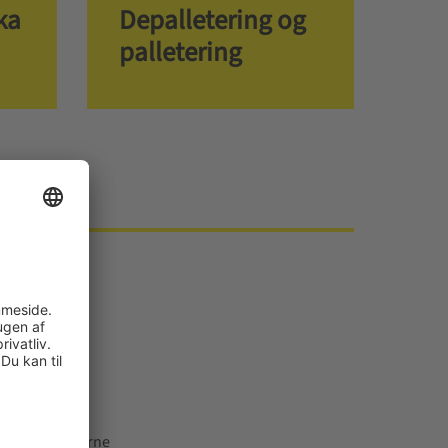
ka
Depalletering og
palletering
ktionselementerne