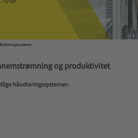
rigtige
åndteringssystemer
ennemstrømning og produktivitet
llige håndteringssystemer: