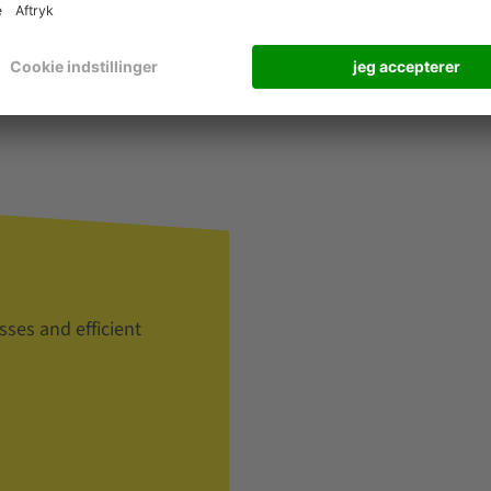
ær udvidelsesevne
sses and efficient