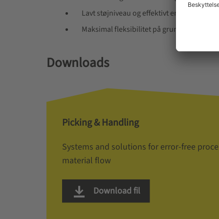
Lavt støjniveau og effektivt energiforbrug
Maksimal fleksibilitet på grund af modul
Downloads
Picking & Handling
Systems and solutions for error-free proce
material flow
Download fil