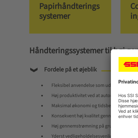
Papirhåndterings
Co
systemer
in
Håndteringssystemer til høj g
Fordele på et øjeblik
Fleksibel anvendelse som ud over næsten
Høj produktivitet ved at automatisere ti
Maksimal økonomi og tidsbesparelse genn
Konsekvent høj kvalitet gennem automati
Høj gennemstrømning på grund af automa
Yderst vedligeholdelsesvenlig på grund af