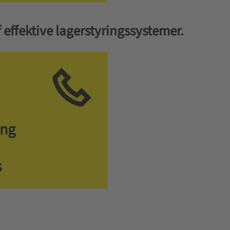
 effektive lagerstyringssystemer.
ing
s