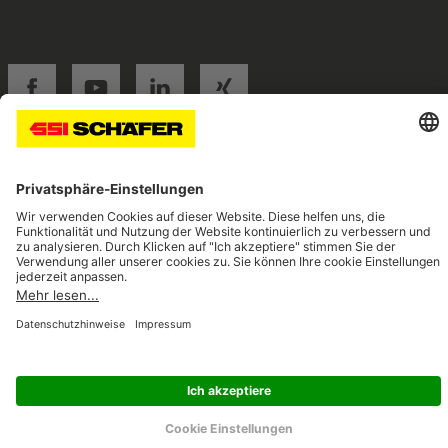
SSI facebook
SSI youtube
SSI linkedin
SSI xing
Navigate to home page
© 2026