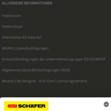
ALLGEMEINE INFORMATIONEN
Impressum
Datenschutz
Information EU Data Act
WAMAS Lizenzbedingungen
Einkaufsbedingungen der Unternehmensgruppe SSI SCHÄFER
Allgemeine Geschäftsbedingungen (AGB)
Weasel Lite Designer - End-User License Agreement
SSI facebook
SSI youtube
SSI linkedin
SSI xing