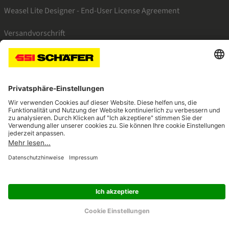
Weasel Lite Designer - End-User License Agreement
Versandvorschrift
SSI linkedin
SSI instagram
SSI facebook
SSI youtube
SSI xing
Navigate to home page
© 2026