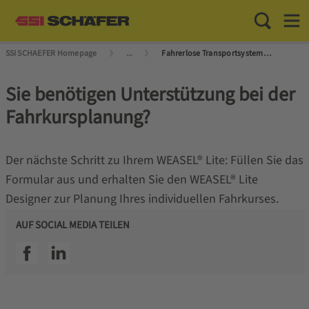
Toggle Sea
Toggl
SSI SCHAEFER Homepage
...
Fahrerlose Transportsysteme (FTS) und Autonome Mobile Roboter (AMR)
Sie benötigen Unterstützung bei der
Fahrkursplanung?
Der nächste Schritt zu Ihrem WEASEL® Lite: Füllen Sie das
Formular aus und erhalten Sie den WEASEL® Lite
Designer zur Planung Ihres individuellen Fahrkurses.
AUF SOCIAL MEDIA TEILEN
SSI facebook
SSI linkedin