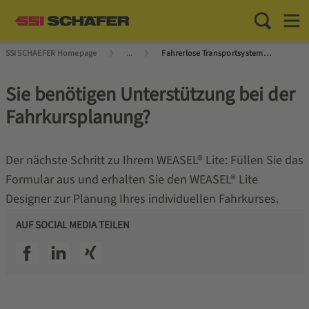
Toggle Sea
Toggl
SSI SCHAEFER Homepage
...
Fahrerlose Transportsysteme (FTS) und Autonome Mobile Roboter (AMR)
Sie benötigen Unterstützung bei der
Fahrkursplanung?
Der nächste Schritt zu Ihrem WEASEL® Lite: Füllen Sie das
Formular aus und erhalten Sie den WEASEL® Lite
Designer zur Planung Ihres individuellen Fahrkurses.
AUF SOCIAL MEDIA TEILEN
SSI facebook
SSI linkedin
SSI xing