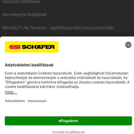
Vásárlási feltételek
Kereskedési feltételek
WEASEL® Lite Tervező – végfelhasználói licencszerződés
SSI facebook
SSI youtube
SSI linkedin
Navigate to home page
© 2026