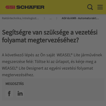
Toggle Sea
Toggl
Raktártechnika, intralogisztika mesterfokon
...
AGV és AMR - Automata raktári szállító járművek
Segítségre van szüksége a vezetési
folyamat megtervezéséhez?
A következő lépés az Ön saját WEASEL® Lite járművének
megszerzése felé: Töltse ki az űrlapot, és kérje meg a
WEASEL® Lite Designert az egyéni vezetési folyamat
megtervezéséhez.
MEGOSZTÁS
SSI facebook
SSI linkedin