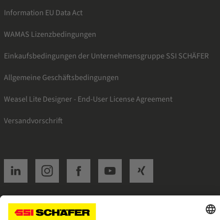
Information EU Data Act
WAMAS Lizenzbedingungen
Einkaufsbedingungen der Unternehmensgruppe SSI SCHÄFER
Allgemeine Geschäftsbedingungen
Weasel Lite Designer - End-User License Agreement
Versandvorschrift
SSI linkedin
SSI instagram
SSI facebook
SSI youtube
SSI xing