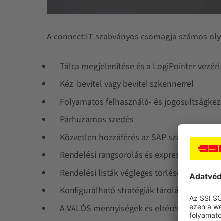
A connect:IT szabványos csomagja számos olya
Tálca megjelenítése és a LogiPointer vezér
Kézi bevitel vagy bevitel szkennerrel
Folyamatos felhasználó- és jogosultságkez
Párhuzamos szedés
Közvetlen hozzáférés az SAP szállítási me
Rendelési rangsorolás és expressz megren
Rendelési listák végleges törlésének lehet
Konfigurálható stratégiák tároláshoz és vi
A VALÓS mennyiségek és eltérések egyszerű