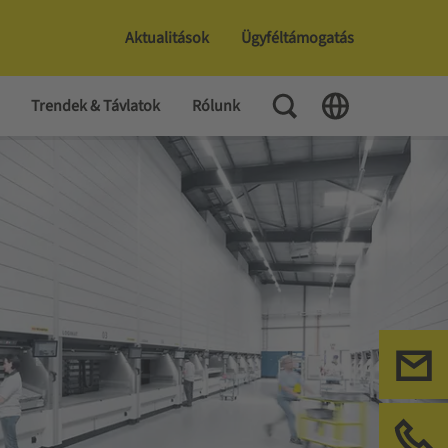
Aktualitások
Ügyféltámogatás
Toggle Search
Toggle Language
Trendek & Távlatok
Rólunk