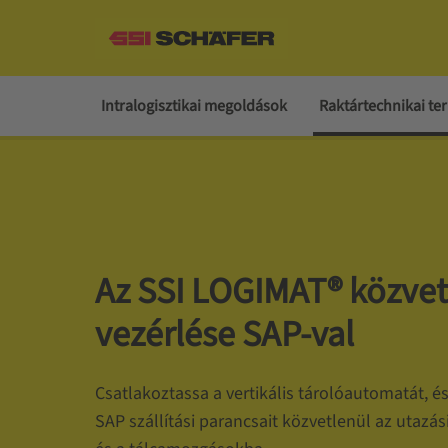
Intralogisztikai megoldások
Raktártechnikai t
Az SSI LOGIMAT® közvet
vezérlése SAP-val
Csatlakoztassa a vertikális tárolóautomatát, é
SAP szállítási parancsait közvetlenül az utazá