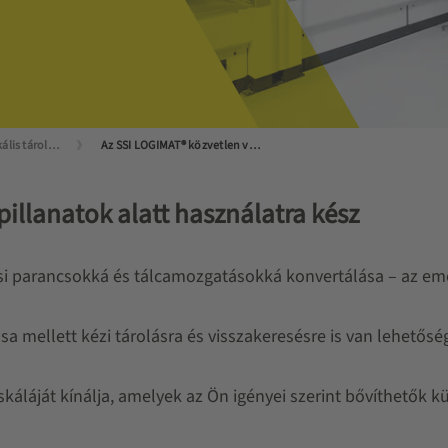
SSI LOGIMAT® vertikális tárolóautomata
Az SSI LOGIMAT® közvetlen vezérlése SAP-val
pillanatok alatt használatra kész
ási parancsokká és tálcamozgatásokká konvertálása – az eme
ellett kézi tárolásra és visszakeresésre is van lehetőség
áláját kínálja, amelyek az Ön igényei szerint bővíthetők k