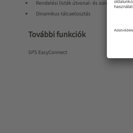
Rendelési listák útvonal- és sorrendoptima
Dinamikus tálcaelosztás
További funkciók
SPS EasyConnect