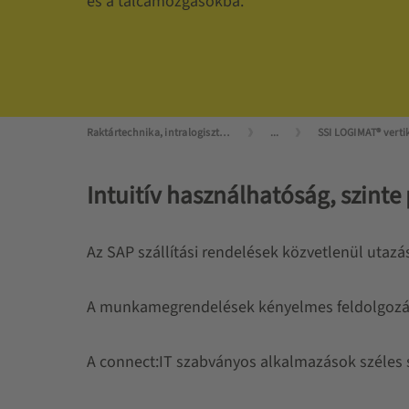
és a tálcamozgásokba.
Raktártechnika, intralogisztika mesterfokon
...
Intuitív használhatóság, szinte 
Az SAP szállítási rendelések közvetlenül utaz
A munkamegrendelések kényelmes feldolgozása m
A connect:IT szabványos alkalmazások széles sk