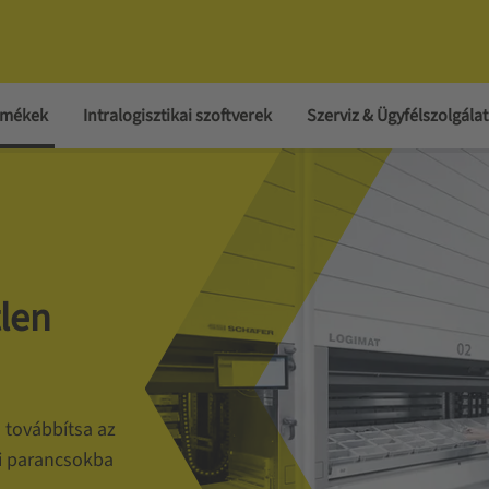
ermékek
Intralogisztikai szoftverek
Szerviz & Ügyfélszolgálat
len
s továbbítsa az
si parancsokba