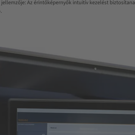
 jellemzője: Az érintőképernyők intuitív kezelést biztosí
.