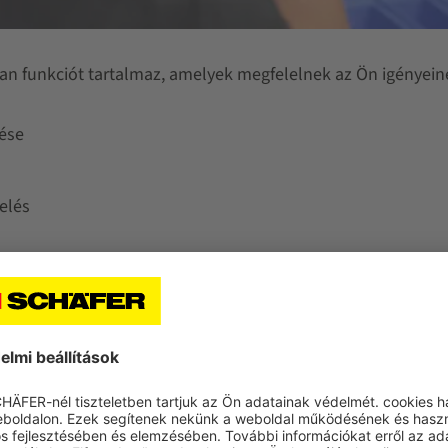
n funkciót tartalmaz, amelyek megfelelnek az Ön igényein
lése
elés
grendelésekhez
delések kezelése
ősége
sszakereséshez
 bevitele érintésenként