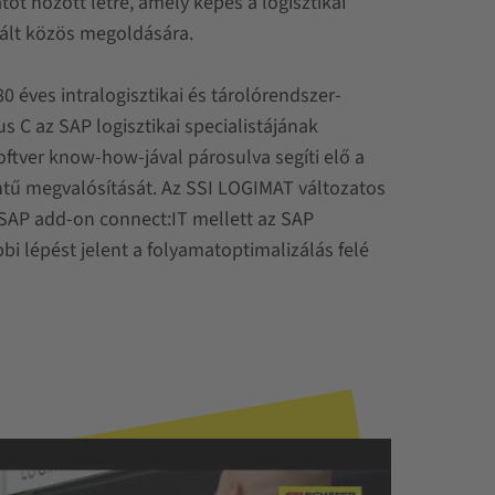
t hozott létre, amely képes a logisztikai
tált közös megoldására.
 éves intralogisztikai és tárolórendszer-
us C az SAP logisztikai specialistájának
ftver know-how-jával párosulva segíti elő a
tű megvalósítását. Az SSI LOGIMAT változatos
SAP add-on connect:IT mellett az SAP
bi lépést jelent a folyamatoptimalizálás felé