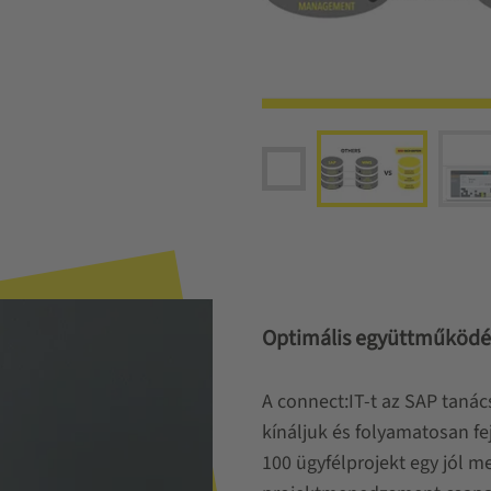
Optimális együttműködé
A connect:IT-t az SAP taná
kínáljuk és folyamatosan fe
100 ügyfélprojekt egy jól m