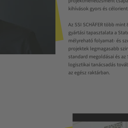
projektmenedzsment csapato
kihívások gyors és célorien
Az SSI SCHÄFER több mint 80
gyártási tapasztalata a Stat
mélyreható folyamat- és szo
projektek legmagasabb szin
standard megoldásai és az 
logisztikai tanácsadás továb
az egész raktárban.