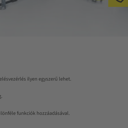
Te
lésvezérlés ilyen egyszerű lehet.
.
ülönféle funkciók hozzáadásával.