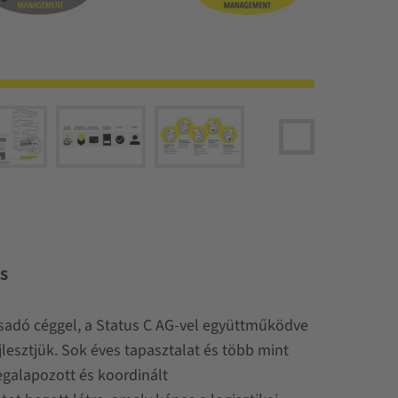
s
csadó céggel, a Status C AG-vel együttműködve
jlesztjük. Sok éves tapasztalat és több mint
egalapozott és koordinált