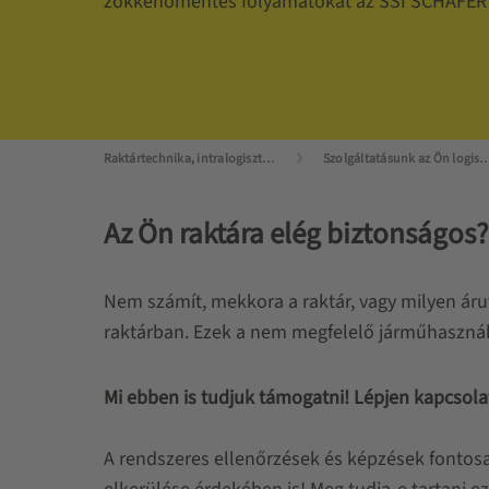
zökkenőmentes folyamatokat az SSI SCHÄFER s
Raktártechnika, intralogisztika mesterfokon
Szolgáltatásunk az Ön logisztiká
Az Ön raktára elég biztonságos?
Nem számít, mekkora a raktár, vagy milyen árut
raktárban. Ezek a nem megfelelő járműhasználat
Mi ebben is tudjuk támogatni! Lépjen kapcsola
A rendszeres ellenőrzések és képzések fontos