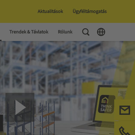
Aktualitások
Ügyféltámogatás
Toggle Search
Toggle Language
Trendek & Távlatok
Rólunk