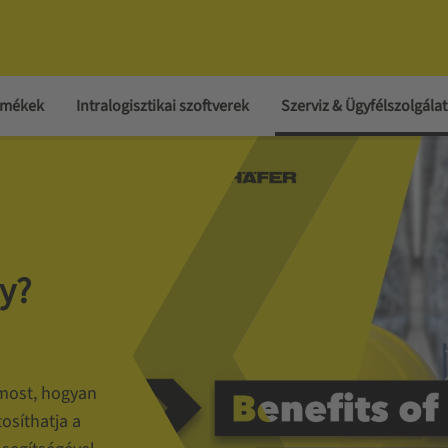
ermékek
Intralogisztikai szoftverek
Szerviz & Ügyfélszolgálat
y?
 most, hogyan
osíthatja a