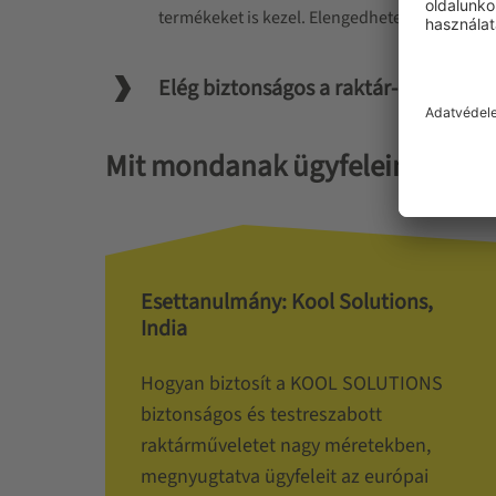
termékeket is kezel. Elengedhetetlen a bizton
Elég biztonságos a raktár- és tároló
Mit mondanak ügyfeleink?
Esettanulmány: Kool Solutions,
India
Hogyan biztosít a KOOL SOLUTIONS
biztonságos és testreszabott
raktárműveletet nagy méretekben,
megnyugtatva ügyfeleit az európai