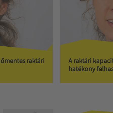
őmentes raktári
A raktári kapac
hatékony felha