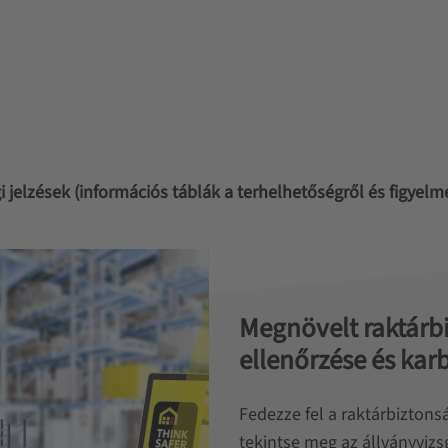
 jelzések (információs táblák a terhelhetőségről és figyelm
Megnövelt raktárb
ellenőrzése és kar
Fedezze fel a raktárbiztons
tekintse meg az állványviz