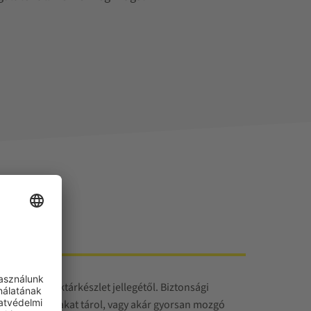
ől vagy a raktárkészlet jellegétől. Biztonsági
szélyes tárgyakat tárol, vagy akár gyorsan mozgó