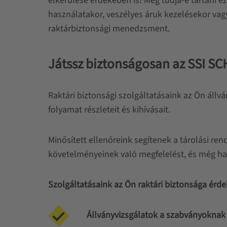
elkerülése érdekében is! Meg tudja-e tartani 
használatakor, veszélyes áruk kezelésekor vag
raktárbiztonsági menedzsment.
Játssz biztonságosan az SSI SC
Raktári biztonsági szolgáltatásaink az Ön állv
folyamat részleteit és kihívásait.
Minősített ellenőreink segítenek a tárolási re
követelményeinek való megfelelést, és még h
Szolgáltatásaink az Ön raktári biztonsága érd
Állványvizsgálatok a szabványoknak