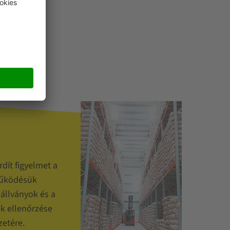
dít figyelmet a
működésük
 állványok és a
k ellenőrzése
zetére.