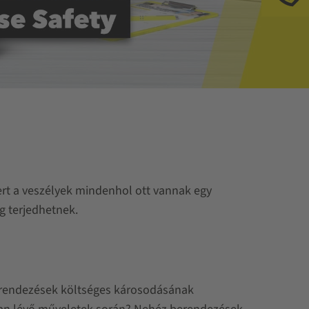
Te
mert a veszélyek mindenhol ott vannak egy
g terjedhetnek.
erendezések költséges károsodásának