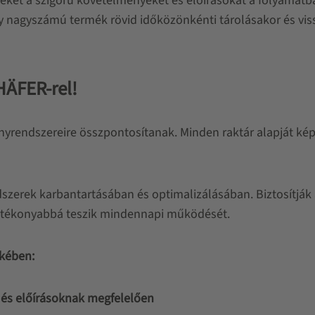
ezeket a szigorú követelményeket és előírásokat a folyama
y nagyszámú termék rövid időközönkénti tárolásakor és vis
HÄFER-rel!
ányrendszereire összpontosítanak. Minden raktár alapját ké
ndszerek karbantartásában és optimalizálásában. Biztosítják
atékonyabbá teszik mindennapi működését.
ekében:
 és előírásoknak megfelelően