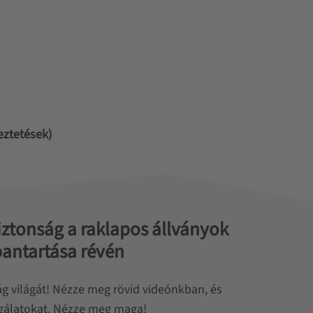
eztetések)
iztonság a raklapos állványok
bantartása révén
ág világát! Nézze meg rövid videónkban, és
sgálatokat. Nézze meg maga!