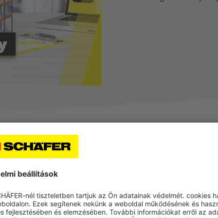
magának
 raktár irányítása és üzemeltetése során, függetlenül annak méretét
 ha megnövekedett szállítmányokat, nehéz berendezéseket kezel, ve