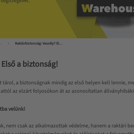
egítségével.
ja számára
Raktárbiztonság: Veszély? Elkerülve!
 Első a biztonság!
 tárol, a biztonságnak mindig az első helyen kell lennie, 
tól az elzárt folyosókon át az azonosítatlan állványhibáki
tba velünk!
ak, nem csak az alkalmazottak védelme, hanem a raktári b