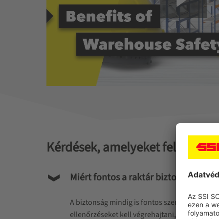
Kérdések, amelyeket feltehet 
Miért fontos a raktár biztonsága?
A biztonság mindig is fontos szempont volt egy
ellenőrzéseket kell végrehajtani, különösen,