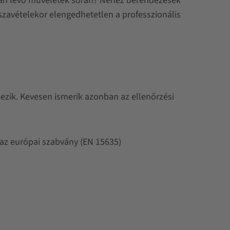
tban lévő műveletek során? Nehéz berendezések
szavételekor elengedhetetlen a professzionális
pezik. Kevesen ismerik azonban az ellenőrzési
 az európai szabvány (EN 15635)