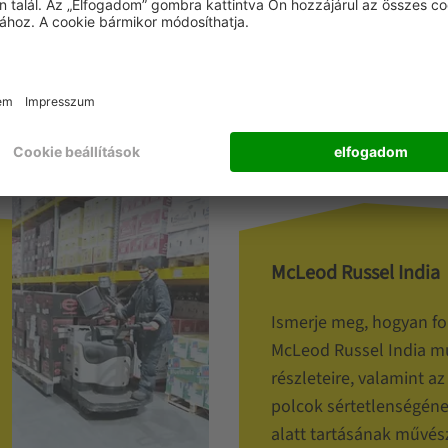
sági protokoll biztosítása és a munkavállalók rendszeres képzése.
rendszere?
McLeod Russel India
Ismerje meg, hogyan for
McLeod Russel India 
részleteire, valamint az
polcok sértetlenségéne
alatt tartásának művés