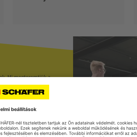
nk. Mi megteremtjük a
 – és ezen túl is sok