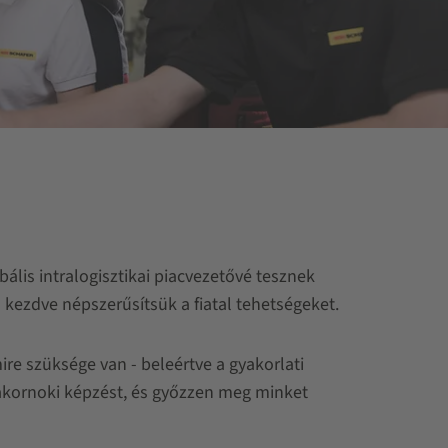
ális intralogisztikai piacvezetővé tesznek
 kezdve népszerűsítsük a fiatal tehetségeket.
re szüksége van - beleértve a gyakorlati
yakornoki képzést, és győzzen meg minket