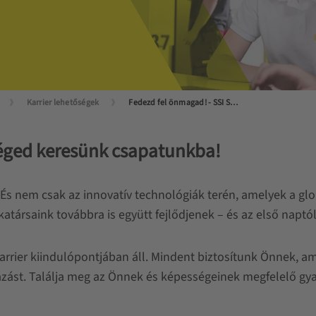
Karrier lehetőségek
Fedezd fel önmagad! - SSI SCHÄFER képzések és gyakorlatok
Téged keresünk csapatunkba!
s nem csak az innovatív technológiák terén, amelyek a glob
ársaink továbbra is együtt fejlődjenek – és az első naptól
rier kiindulópontjában áll. Mindent biztosítunk Önnek, ami
jazást. Találja meg az Önnek és képességeinek megfelelő g