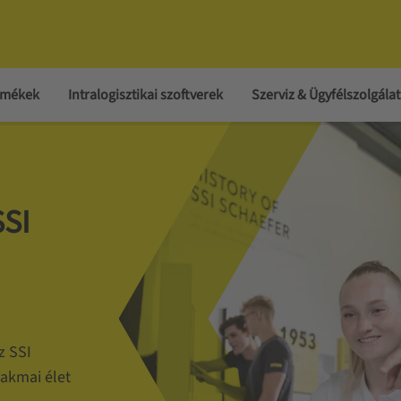
ermékek
Intralogisztikai szoftverek
Szerviz & Ügyfélszolgálat
SSI
z SSI
akmai élet