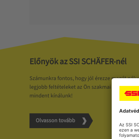
Előnyök az SSI SCHÄFER-nél
Számunkra fontos, hogy jól érezze magát nálu
legjobb feltételeket az Ön szakmai fejlődéséhez
mindent kínálunk!
Olvasson tovább