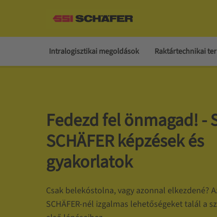
Intralogisztikai megoldások
Raktártechnikai t
Fedezd fel önmagad! - 
SCHÄFER képzések és
gyakorlatok
Csak belekóstolna, vagy azonnal elkezdené? A
SCHÄFER-nél izgalmas lehetőségeket talál a sz