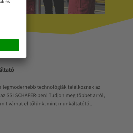
ltató
l a legmodernebb technológiák találkoznak az
 az SSI SCHÄFER-ben! Tudjon meg többet arról,
mit várhat el tőlünk, mint munkáltatótól.