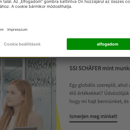
SSI SCHÄFER mint munká
Egy globális szereplő, aho
élő értékekkel? Üdvözöljük
hogy mi hajt bennünket, és 
Ismerjen meg minket!