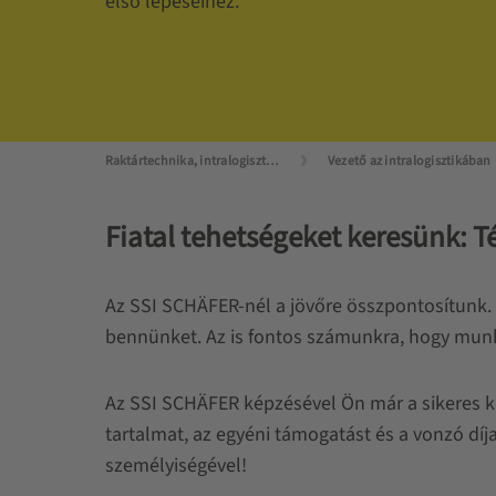
első lépéseihez.
Raktártechnika, intralogisztika mesterfokon
Vezető az intralogisztikában
Fiatal tehetségeket keresünk: 
Az SSI SCHÄFER-nél a jövőre összpontosítunk. É
bennünket. Az is fontos számunkra, hogy munkat
Az SSI SCHÄFER képzésével Ön már a sikeres kar
tartalmat, az egyéni támogatást és a vonzó dí
személyiségével!