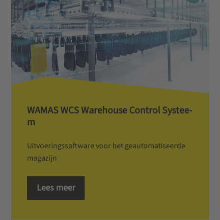
W­A­M­A­S­ ­W­C­S­ ­W­a­r­e­h­o­u­s­e­ ­C­o­n­t­r­o­l­ ­S­y­s­t­e­e­
m
Uitvoeringssoftware voor het geautomatiseerde
magazijn
Lees meer