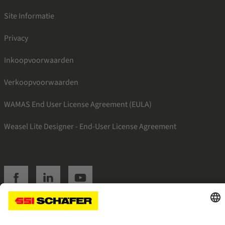
Site Informatie
Privacy
Inkoopvoorwaarden
Verkoopvoorwaarden
WAMAS End User License Agreement (EULA)
Weasel Lite Designer - End-User License Agreement
SSI facebook
SSI linkedin
SSI youtube