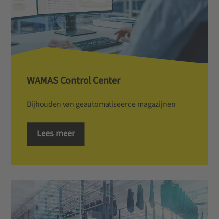
W­A­M­A­S­ ­C­o­n­t­r­o­l­ ­C­e­n­t­e­r
Bijhouden van geautomatiseerde magazijnen
Lees meer