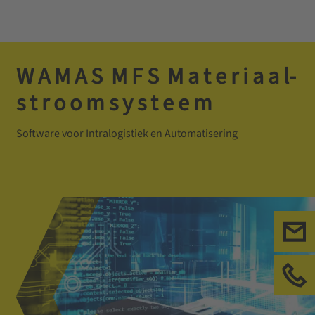
W­ A­ M­ A­ S­ ­ M­ F­ S­ ­ M­ a­ t­ e­ r­ i­ a­ a­ l­
s­ t­ r­ o­ o­ m­ s­ y­ s­ t­ e­ e­ m
Software voor Intralogistiek en Automatisering