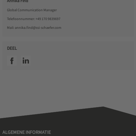
Annika Find
Global Communication Manager
Telefoonnummer:
+49 170 9839697
Mail:
annika.find@ssi-schaefer.com
DEEL
SSI facebook
SSI linkedin
ALGEMENE INFORMATIE