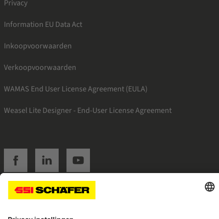
Privacy
Information EU Data Act
Inkoopvoorwaarden
Verkoopvoorwaarden
WAMAS End User License Agreement (EULA)
Weasel Lite Designer - End-User License Agreement
SSI facebook
SSI linkedin
SSI youtube