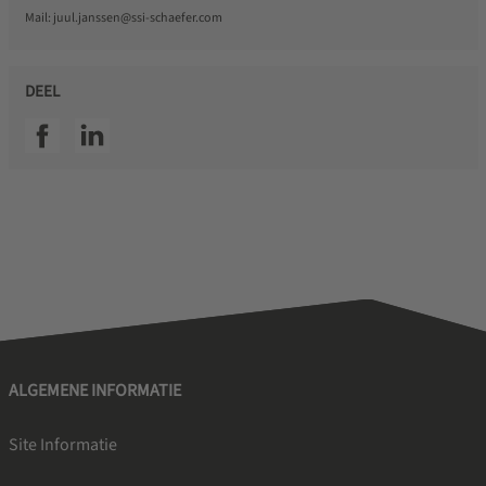
Mail:
juul.janssen@ssi-schaefer.com
DEEL
SSI facebook
SSI linkedin
ALGEMENE INFORMATIE
Site Informatie