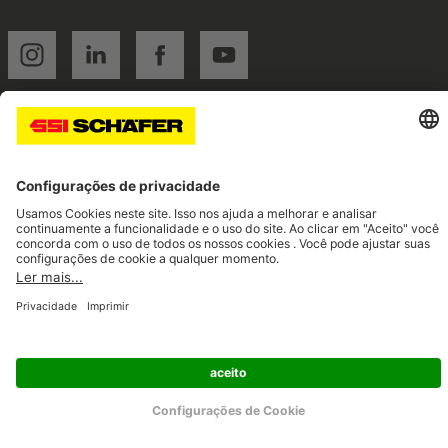
SSI instagram
SSI linkedin
SSI facebook
SSI youtube
Navigate to home page
© 2026