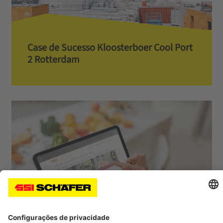
Case de Sucesso Kloosterboer Cool Port
2 Rotterdam