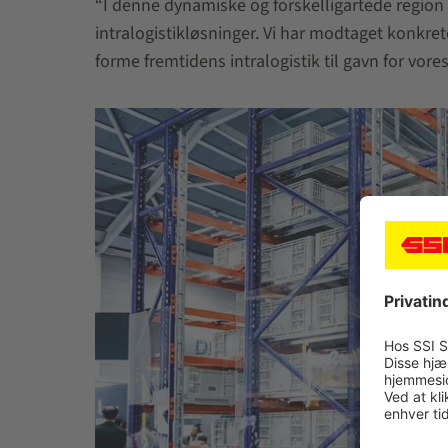
“I denne dynamiske og forskelligartede region e
intralogistikløsninger. Vi har modtaget konkrete
forme fremtidens intralogistik til gavn for vore