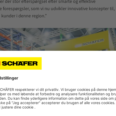
r der stor efterspørgsel efter smarte og effektive
 forespørgsler, som vi nu udvikler innovative koncepter til, 
s kunder i denne region.”