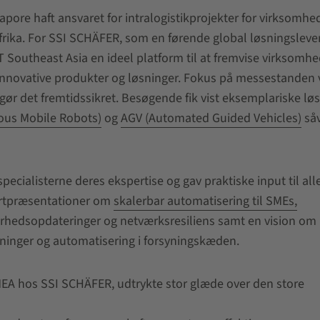
apore haft ansvaret for intralogistikprojekter for virksomhed
frika. For SSI SCHÄFER, som en førende global løsningslev
AT Southeast Asia en ideel platform til at fremvise virksomh
nnovative produkter og løsninger. Fokus på messestanden 
g gør det fremtidssikret. Besøgende fik vist eksemplariske lø
us Mobile Robots)
og
AGV (Automated Guided Vehicles)
så
ecialisterne deres ekspertise og gav praktiske input til all
ertpræsentationer om
skalerbar automatisering til SMEs,
erhedsopdateringer og netværksresiliens samt en vision om
sninger og automatisering i forsyningskæden.
A hos SSI SCHÄFER, udtrykte stor glæde over den store