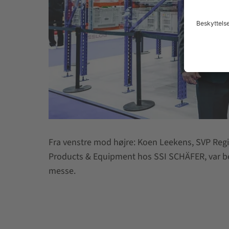
Fra venstre mod højre: Koen Leekens, SVP Re
Products & Equipment hos SSI SCHÄFER, var be
messe.