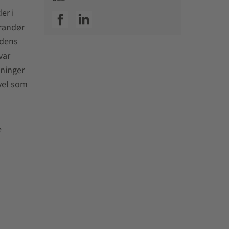
er i
SSI facebook
SSI linkedin
erandør
edens
var
sninger
vel som
e