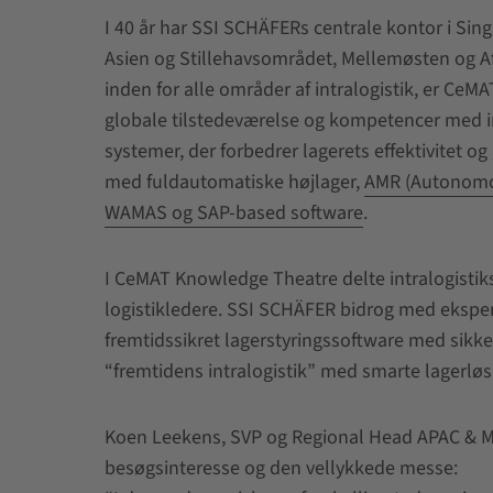
I 40 år har SSI SCHÄFERs centrale kontor i Sing
Asien og Stillehavsområdet, Mellemøsten og A
inden for alle områder af intralogistik, er CeM
globale tilstedeværelse og kompetencer med i
systemer, der forbedrer lagerets effektivitet o
med fuldautomatiske højlager,
AMR (Autonomo
WAMAS og SAP-based software
.
I CeMAT Knowledge Theatre delte intralogistiksp
logistikledere. SSI SCHÄFER bidrog med eksp
fremtidssikret lagerstyringssoftware med sikk
“fremtidens intralogistik” med smarte lagerlø
Koen Leekens, SVP og Regional Head APAC & ME
besøgsinteresse og den vellykkede messe: