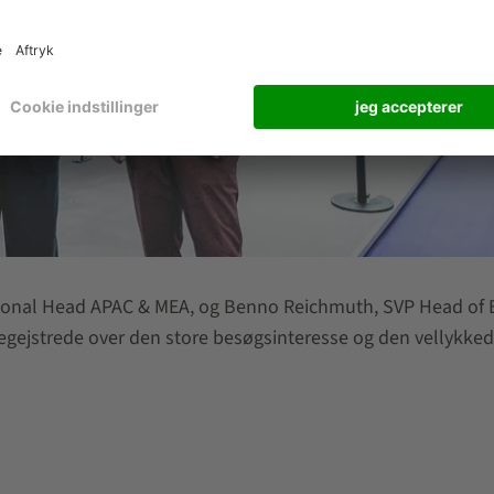
gional Head APAC & MEA, og Benno Reichmuth, SVP Head of
gejstrede over den store besøgsinteresse og den vellykke