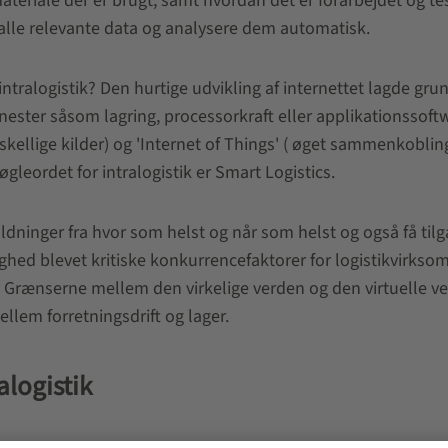
eriale der er brugt, samt hvordan det er forarbejdet og test
 alle relevante data og analysere dem automatisk.
intralogistik? Den hurtige udvikling af internettet lagde gru
enester såsom lagring, processorkraft eller applikationssoftw
ellige kilder) og 'Internet of Things' ( øget sammenkobling
gleordet for intralogistik er Smart Logistics.
ldninger fra hvor som helst og når som helst og også få til
lighed blevet kritiske konkurrencefaktorer for logistikvirks
 Grænserne mellem den virkelige verden og den virtuelle ve
llem forretningsdrift og lager.
alogistik