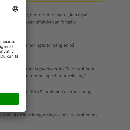
pel: “En pakke, der forlader lageret, kan også
jerede, at pakken effektivt kan fortælle
De største forhindringer er manglen på
aktør på fagbladet
Logistik heute
. "Virksomheder,
r endda forhindrer denne type dataudveksling."
standarder", siger Rob Schmit med overbevisning.
der det, at de ikke længere lagres på virksomhedens