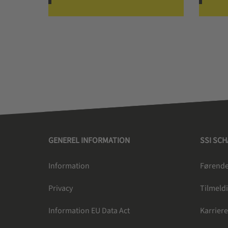
GENEREL INFORMATION
SSI SC
Information
Førende 
Privacy
Tilmeldi
Information EU Data Act
Karrier