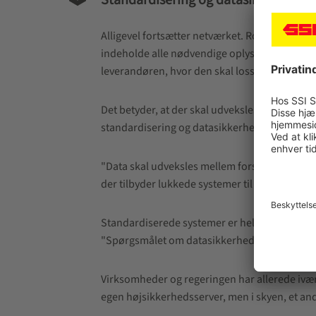
Standardisering og datasikkerhed
Alligevel fortsætter netværket. Rob Schmit, E
indeholde alle nødvendige oplysninger: indhold
leverandøren, hvor den skal losses langs ruten
Det betyder, at der skal udveksles data melle
standardisering og datasikkerhed.
"Data skal udveksles mellem forskellige virk
der tilbyder lukkede systemer til intralogisti
Standardiserede systemer er helt afgørende i 
"Spørgsmålet om datasikkerhed er dog stadig u
Virksomheder og regeringen har allerede iværk
egen højsikkerhedsserver, men i skyen, et ande