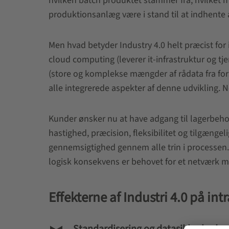
hvilken batch produktet stammer fra, hvilket mat
produktionsanlæg være i stand til at indhente
Men hvad betyder Industry 4.0 helt præcist for 
cloud computing (leverer it-infrastruktur og tj
(store og komplekse mængder af rådata fra forsk
alle integrerede aspekter af denne udvikling. Nø
Kunder ønsker nu at have adgang til lagerbeho
hastighed, præcision, fleksibilitet og tilgænge
gennemsigtighed gennem alle trin i processen.
logisk konsekvens er behovet for et netværk me
Effekterne af Industri 4.0 på intr