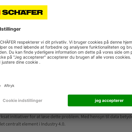
xecutive Vice President Technology & Innovation, beskriver et eksem
, status, destination, oprindelse osv. Disse oplysninger er så detal
, og det optimale sted at læsse den."
m virksomheder. En række forhindringer skal dog overvindes først. 
somheder gennem hele værdikæden", forklarer Thilo Jörgl, chefred
k, vil stå over for problemer, fordi de øger vanskeligheden ved elle
en tidsalder af industri 4.0. "Markedet vil snart efterspørge åbne 
løst. Det er derfor, det skal være en fælles standard."
sat initiativer for at løse dette problem. Med hensyn til data bety
t centralt element i Industry 4.0.