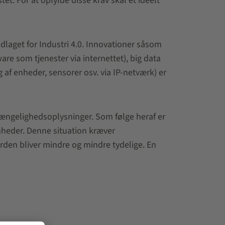
et. For at opfylde disse krav skal et ideelt
ndlaget for Industri 4.0. Innovationer såsom
are som tjenester via internettet), big data
 af enheder, sensorer osv. via IP-netværk) er
gængelighedsoplysninger. Som følge heraf er
omheder. Denne situation kræver
rden bliver mindre og mindre tydelige. En