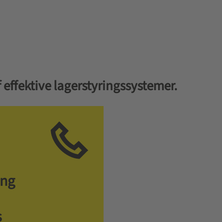
 effektive lagerstyringssystemer.
ing
s