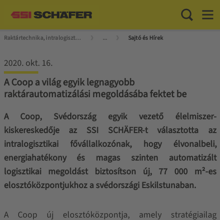
Toggle Sea
Toggl
Raktártechnika, intralogisztika mesterfokon
...
Sajtó és Hírek
2020. okt. 16.
A Coop a világ egyik legnagyobb
raktárautomatizálási megoldásába fektet be
A Coop, Svédország egyik vezető élelmiszer-
kiskereskedője az SSI SCHÄFER-t választotta az
intralogisztikai fővállalkozónak, hogy élvonalbeli,
energiahatékony és magas szinten automatizált
logisztikai megoldást biztosítson új, 77 000 m²-es
elosztóközpontjukhoz a svédországi Eskilstunaban.
A Coop új elosztóközpontja, amely stratégiailag