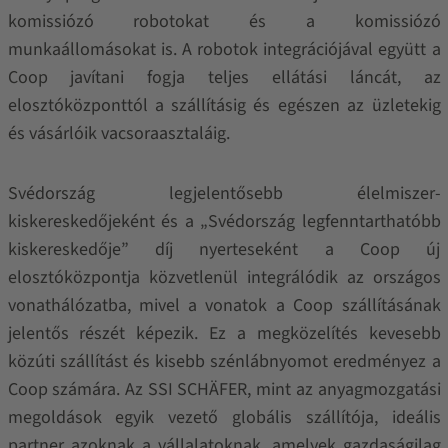
komissiózó robotokat és a komissiózó
munkaállomásokat is. A robotok integrációjával együtt a
Coop javítani fogja teljes ellátási láncát, az
elosztóközponttól a szállításig és egészen az üzletekig
és vásárlóik vacsoraasztaláig.
Svédország legjelentősebb élelmiszer-
kiskereskedőjeként és a „Svédország legfenntarthatóbb
kiskereskedője” díj nyerteseként a Coop új
elosztóközpontja közvetlenül integrálódik az országos
vonathálózatba, mivel a vonatok a Coop szállításának
jelentős részét képezik. Ez a megközelítés kevesebb
közúti szállítást és kisebb szénlábnyomot eredményez a
Coop számára. Az SSI SCHÄFER, mint az anyagmozgatási
megoldások egyik vezető globális szállítója, ideális
partner azoknak a vállalatoknak, amelyek gazdaságilag