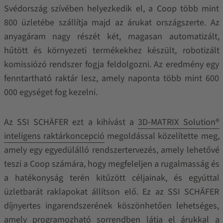
Svédország szívében helyezkedik el, a Coop több mint
800 üzletébe szállítja majd az árukat országszerte. Az
anyagáram nagy részét két, magasan automatizált,
hűtött és környezeti termékekhez készült, robotizált
komissiózó rendszer fogja feldolgozni. Az eredmény egy
fenntartható raktár lesz, amely naponta több mint 600
000 egységet fog kezelni.
Az SSI SCHÄFER ezt a kihívást a
3D-MATRIX Solution®
inteligens raktárkoncepció
megoldással közelítette meg,
amely egy egyedülálló rendszertervezés, amely lehetővé
teszi a Coop számára, hogy megfeleljen a rugalmasság és
a hatékonyság terén kitűzött céljainak, és egyúttal
üzletbarát raklapokat állítson elő. Ez az SSI SCHÄFER
díjnyertes ingarendszerének köszönhetően lehetséges,
amely programozható sorrendben látja el árukkal a