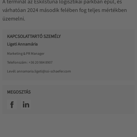
A terminál az Eskilstuna logisztikai parkban épül, és
várhatóan 2024 második felében fog teljes mértékben
üzemelni.
KAPCSOLATTARTÓ SZEMÉLY
Ligeti Annamária
Marketing & PR Manager
Telefonszám :
+36 20 984 8907
Levél:
annamaria.ligeti@ssi-schaefer.com
MEGOSZTÁS
SSI facebook
SSI linkedin