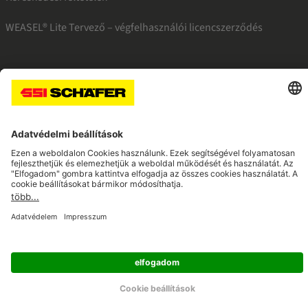
WEASEL® Lite Tervező – végfelhasználói licencszerződés
SSI facebook
SSI youtube
SSI linkedin
Navigate to home page
© 2026