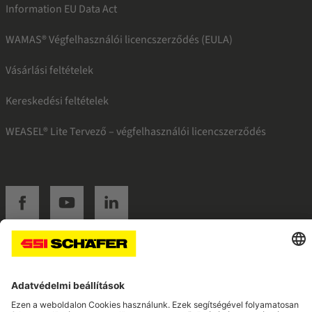
Information EU Data Act
WAMAS® Végfelhasználói licencszerződés (EULA)
Vásárlási feltételek
Kereskedési feltételek
WEASEL® Lite Tervező – végfelhasználói licencszerződés
SSI facebook
SSI youtube
SSI linkedin