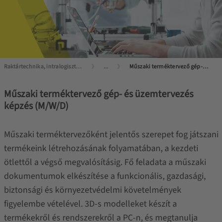
Raktártechnika, intralogisztika mesterfokon
...
Műszaki terméktervező gép- és üzemtervezői képzés
Műszaki terméktervező gép- és üzemtervezés
képzés (M/W/D)
Műszaki terméktervezőként jelentős szerepet fog játszani
termékeink létrehozásának folyamatában, a kezdeti
ötlettől a végső megvalósításig. Fő feladata a műszaki
dokumentumok elkészítése a funkcionális, gazdasági,
biztonsági és környezetvédelmi követelmények
figyelembe vételével. 3D-s modelleket készít a
termékekről és rendszerekről a PC-n, és megtanulja