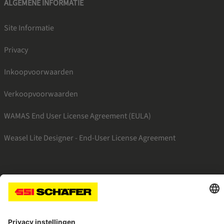
ALGEMENE INFORMATIE
Site Informatie
Privacy
Inkoopvoorwaarden
Verkoopvoorwaarden
WAMAS End User License Agreement (EULA)
Weasel Lite Designer - End-User License Agreement
SSI facebook
SSI linkedin
SSI youtube