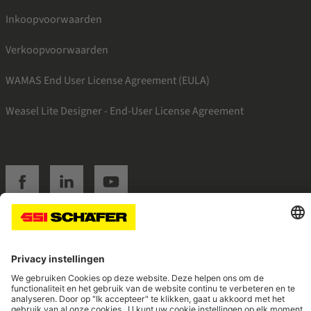
Inkoopvoorwaarden
Verkoopvoorwaarden
WAMAS End User License Agreement (EULA)
Weasel Lite Designer - End-User License Agreement
SSI facebook
SSI linkedin
SSI youtube
Navigate to home page