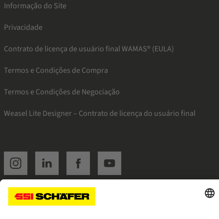
Informação do Site
Privacidade
Contrato de licença de usuário final WAMAS® (EULA)
Termos e Condições de Compra
Termos e Condições de Negociação
Weasel Lite Designer – Contrato de licença do usuário final
SSI instagram
SSI linkedin
SSI facebook
SSI youtube