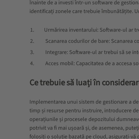
Înainte de a investi într-un software de gestion
identificați zonele care trebuie îmbunătățite. 
Urmărirea inventarului: Software-ul ar tr
Scanarea codurilor de bare: Scanarea codu
Integrare: Software-ul ar trebui să se in
Acces mobil: Capacitatea de a accesa softw
Ce trebuie să luați în consider
Implementarea unui sistem de gestionare a depoz
timp și resurse pentru instruire, introducere de
operațiunile și procesele depozitului dumneavoa
potrivit va fi mai ușoară și, de asemenea, puteț
folosiți o soluție bazată pe cloud, asigurați-vă