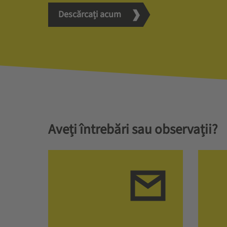
Descărcați acum
Aveți întrebări sau observații?