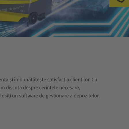
Su
nța și îmbunătățește satisfacția clienților. Cu
 vom discuta despre cerințele necesare,
olosiți un software de gestionare a depozitelor.