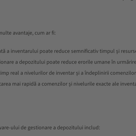
ulte avantaje, cum ar fi:
tă a inventarului poate reduce semnificativ timpul și resur
ionare a depozitului poate reduce erorile umane în urmărire
n timp real a nivelurilor de inventar și a îndeplinirii comenzilo
utarea mai rapidă a comenzilor și nivelurile exacte ale invent
are-ului de gestionare a depozitului includ: