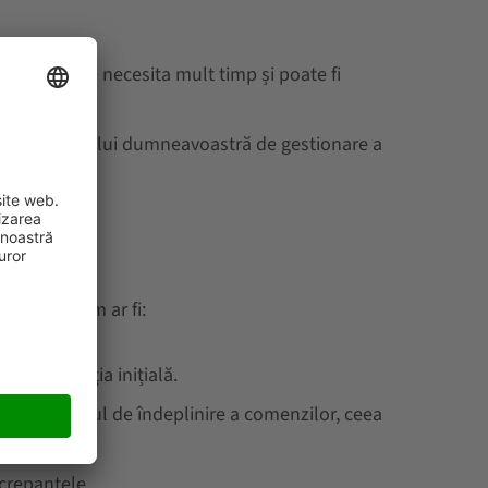
fice poate necesita mult timp și poate fi
 ale procesului dumneavoastră de gestionare a
e cheie, cum ar fi:
ită investiția inițială.
educe timpul de îndeplinire a comenzilor, ceea
screpanțele.