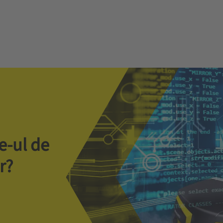
e-ul de
r?