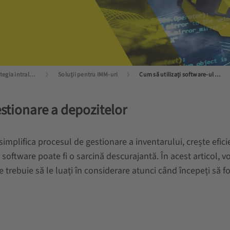
În funcție de strategia intralogistică
Soluții pentru IMM-uri
Cum să utilizați software-ul de gestionare a depozitelor?
estionare a depozitelor
mplifica procesul de gestionare a inventarului, crește eficie
de software poate fi o sarcină descurajantă. În acest articol,
e trebuie să le luați în considerare atunci când începeți să f