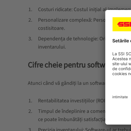
Costuri ridicate: Costul inițial al implemen
Personalizare complexă: Personalizarea so
costisitoare.
Dependența de tehnologie: Orice timp de 
inventarului.
Cifre cheie pentru software-ul
Atunci când vă gândiți la un software de gestion
Rentabilitatea investițiilor (ROI): Evaluați 
Timpul de îndeplinire a comenzilor: Imple
ce poate îmbunătăți satisfacția clienților.
Precizia inventarului: Software-ul ar treb