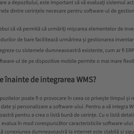
are a depozitului, este important să vă evaluați sistemul act
Unele dintre cerințele necesare pentru software-ul de gestion
ebui să vă permită să urmăriți mișcarea elementelor de inv
rilor de bare facilitează urmărirea și gestionarea inventar
tegreze cu sistemele dumneavoastră existente, cum ar fi ERP
are-ul de pe dispozitive mobile permite o mai mare flexibili
are înainte de integrarea WMS?
itelor poate fi o provocare în ceea ce privește timpul și re
 date și personalizare a software-ului. Pentru a vă integra WM
stră pentru a crea o listă bună de cerințe. Cu o listă detali
i evalua în mod corespunzător caracteristicile software-ului
 că conexiunea dumneavoastră la internet este stabilă și sigu