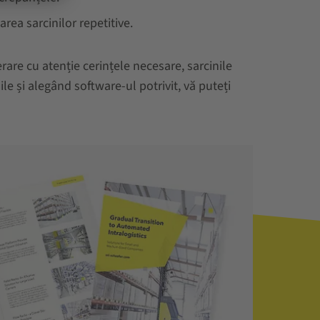
rea sarcinilor repetitive.
rare cu atenție cerințele necesare, sarcinile
e și alegând software-ul potrivit, vă puteți