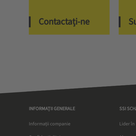
Contactați-ne
S
INFORMAȚII GENERALE
SSI SC
Informații companie
Lider în