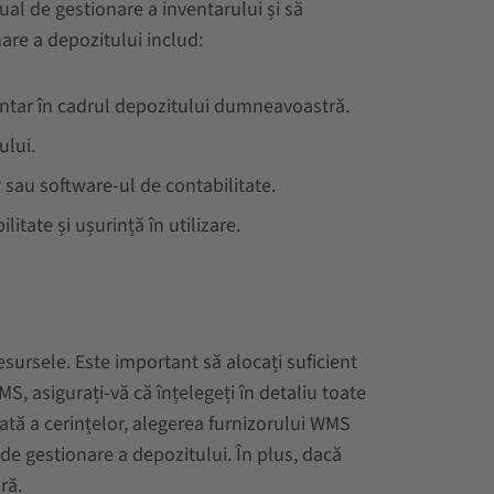
ual de gestionare a inventarului și să
are a depozitului includ:
entar în cadrul depozitului dumneavoastră.
ului.
 sau software-ul de contabilitate.
tate și ușurință în utilizare.
sursele. Este important să alocați suficient
S, asigurați-vă că înțelegeți în detaliu toate
ată a cerințelor, alegerea furnizorului WMS
 de gestionare a depozitului. În plus, dacă
ră.