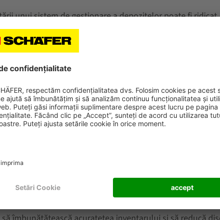
tării unui sistem de gestionare a depozitelor poate fi ridicat.
ftware-ului pentru a răspunde nevoilor dumneavoastră speci
nefuncționare sau probleme tehnice pot duce la întreruperi
 WMS
are a depozitului, este important să luați în considerare cifr
rentabilitatea investiției software pentru a determina dacă mer
mentarea unui software de gestionare a depozitului poate r
ui să îmbunătățească acuratețea inventarului și să reducă di