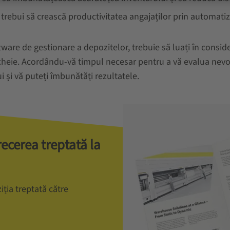
 trebui să crească productivitatea angajaților prin automatiza
ftware de gestionare a depozitelor, trebuie să luați în conside
 cheie. Acordându-vă timpul necesar pentru a vă evalua nevoil
i și vă puteți îmbunătăți rezultatele.
recerea treptată la
iția treptată către