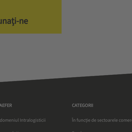
unați-ne
HAEFER
CATEGORII
 domeniul Intralogisticii
În funcție de sectoarele comer