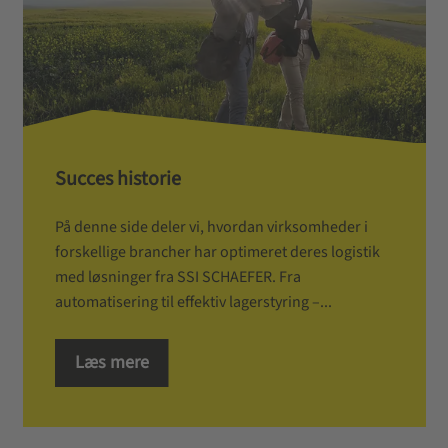
Succes historie
På denne side deler vi, hvordan virksomheder i
forskellige brancher har optimeret deres logistik
med løsninger fra SSI SCHAEFER. Fra
automatisering til effektiv lagerstyring –...
Læs mere