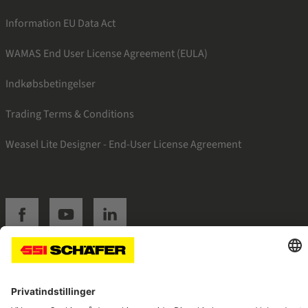
Information EU Data Act
WAMAS End User License Agreement (EULA)
Indkøbsbetingelser
Trading Terms & Conditions
Weasel Lite Designer - End-User License Agreement
SSI facebook
SSI youtube
SSI linkedin