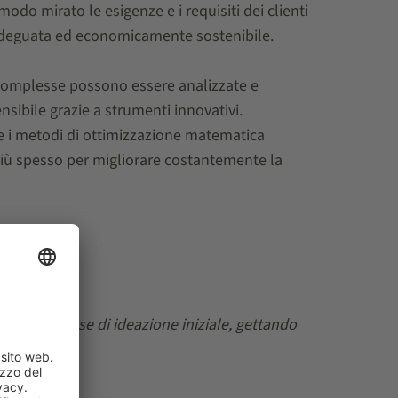
modo mirato le esigenze e i requisiti dei clienti
 adeguata ed economicamente sostenibile.
 complesse possono essere analizzate e
ibile grazie a strumenti innovativi.
A) e i metodi di ottimizzazione matematica
più spesso per migliorare costantemente la
ora della fase di ideazione iniziale, gettando
ente.