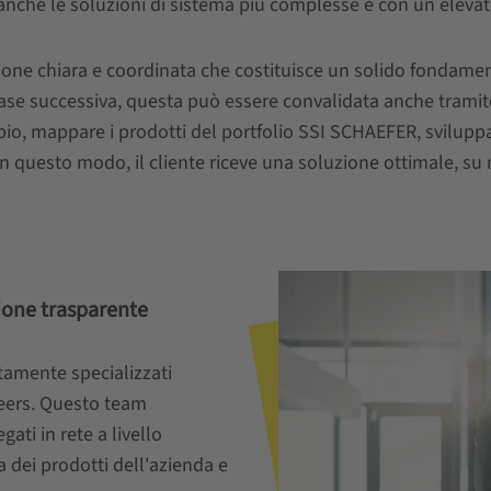
 anche le soluzioni di sistema più complesse e con un eleva
cazione chiara e coordinata che costituisce un solido fondame
 fase successiva, questa può essere convalidata anche tramite
io, mappare i prodotti del portfolio SSI SCHAEFER, svilupp
. In questo modo, il cliente riceve una soluzione ottimale, s
ione trasparente
tamente specializzati
eers. Questo team
ati in rete a livello
dei prodotti dell'azienda e