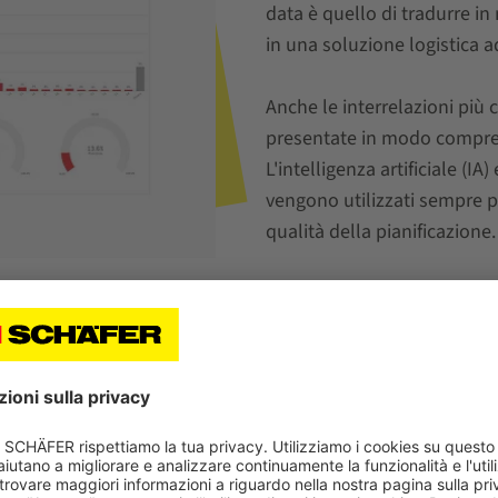
data è quello di tradurre in 
in una soluzione logistica
Anche le interrelazioni più
presentate in modo comprens
L'intelligenza artificiale (I
vengono utilizzati sempre 
qualità della pianificazione.
ce e data science, avviamo un progetto praticamente prima anc
 del futuro, orientata in modo coerente alle esigenze del cli