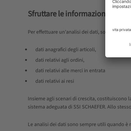
Sfruttare le informazioni ricavat
Per effettuare un'analisi dei dati, sono necessari 
dati anagrafici degli articoli,
dati relativi agli ordini,
dati relativi alle merci in entrata
dati relativi ai resi
Insieme agli scenari di crescita, costituiscono
sistema adeguata di SSI SCHAEFER. Allo stesso t
Le analisi dei dati sono sempre utili quando è n