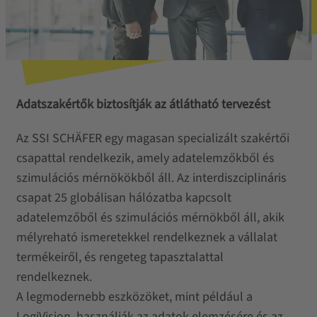
Adatszakértők biztosítják az átlátható tervezést
Az SSI SCHÄFER egy magasan specializált szakértői
csapattal rendelkezik, amely adatelemzőkből és
szimulációs mérnökökből áll. Az interdiszciplináris
csapat 25 globálisan hálózatba kapcsolt
adatelemzőből és szimulációs mérnökből áll, akik
mélyreható ismeretekkel rendelkeznek a vállalat
termékeiről, és rengeteg tapasztalattal
rendelkeznek.
A legmodernebb eszközöket, mint például a
LogiVision, használják az adatok elemzésére és az