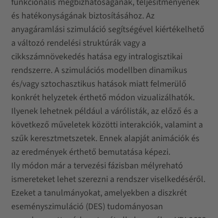
funkcionális megbízhatóságának, teljesítményének
és hatékonyságának biztosításához. Az
anyagáramlási szimuláció segítségével kiértékelhető
a változó rendelési struktúrák vagy a
cikkszámnövekedés hatása egy intralogisztikai
rendszerre. A szimulációs modellben dinamikus
és/vagy sztochasztikus hatások miatt felmerülő
konkrét helyzetek érthető módon vizualizálhatók.
Ilyenek lehetnek például a várólisták, az előző és a
következő műveletek közötti interakciók, valamint a
szűk keresztmetszetek. Ennek alapját animációk és
az eredmények érthető bemutatása képezi.
Ily módon már a tervezési fázisban mélyreható
ismereteket lehet szerezni a rendszer viselkedéséről.
Ezeket a tanulmányokat, amelyekben a diszkrét
eseményszimuláció (DES) tudományosan