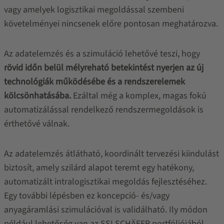
vagy amelyek logisztikai megoldással szembeni
követelményei nincsenek előre pontosan meghatározva.
Az adatelemzés és a szimuláció lehetővé teszi, hogy
rövid időn belül mélyreható betekintést nyerjen az új
technológiák működésébe és a rendszerelemek
kölcsönhatásába.
Ezáltal még a komplex, magas fokú
automatizálással rendelkező rendszermegoldások is
érthetővé válnak.
Az adatelemzés átlátható, koordinált tervezési kiindulást
biztosít, amely szilárd alapot teremt egy hatékony,
automatizált intralogisztikai megoldás fejlesztéséhez.
Egy további lépésben ez koncepció- és/vagy
anyagáramlási szimulációval is validálható. Ily módon
például lehetőség van az SSI SCHÄFER portfóliójából