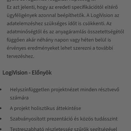
Ez azt jelenti, hogy az eredeti specifikációtól eltérő
ügyféligények azonnal beépíthetők. A LogiVision az
adatelemzéshez szükséges időt is csökkenti. Az
adatminőségtől és az anyagáramlás összetettségétől
függően akár néhány napon vagy héten belül is
érvényes eredményeket lehet szerezni a további
tervezéshez.
LogiVision - Előnyök
Helyszínfüggetlen projektnézet minden résztvevő
számára
A projekt holisztikus áttekintése
Szabványosított prezentáció és közös tudásszint
Testreszabható részletesség szűrők segítségével