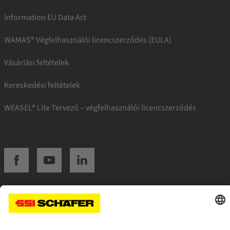
Information EU Data Act
WAMAS® Végfelhasználói licencszerződés (EULA)
Vásárlási feltételek
Kereskedési feltételek
WEASEL® Lite Tervező – végfelhasználói licencszerződés
SSI facebook
SSI youtube
SSI linkedin