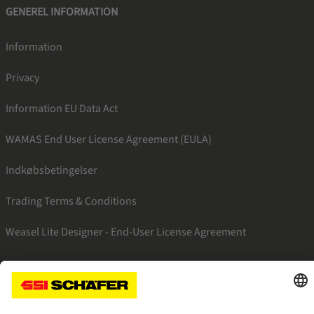
GENEREL INFORMATION
Information
Privacy
Information EU Data Act
WAMAS End User License Agreement (EULA)
Indkøbsbetingelser
Trading Terms & Conditions
Weasel Lite Designer - End-User License Agreement
SSI facebook
SSI youtube
SSI linkedin