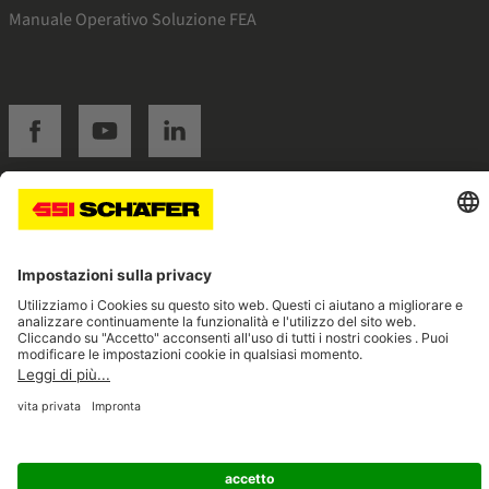
Manuale Operativo Soluzione FEA
SSI facebook
SSI youtube
SSI linkedin
Navigate to home page
© 2026