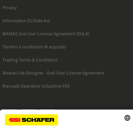
Privacy
Information EU Data Act
WAMAS End User License Agreement (EULA)
Termini e condizioni di acquisto
Trading Terms & Conditions
Weasel Lite Designer - End-User License Agreement
Manuale Operativo Soluzione FEA
SSI facebook
SSI youtube
SSI linkedin