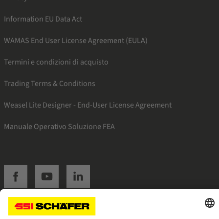
Information EU Data Act
WAMAS End User License Agreement (EULA)
Termini e condizioni di acquisto
Trading Terms & Conditions
Weasel Lite Designer - End-User License Agreement
Manuale Operativo Soluzione FEA
SSI facebook
SSI youtube
SSI linkedin