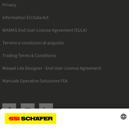
Privacy
Information EU Data Act
WAMAS End User License Agreement (EULA)
Termini e condizioni di acquisto
Trading Terms & Conditions
Weasel Lite Designer - End-User License Agreement
Manuale Operativo Soluzione FEA
SSI facebook
SSI youtube
SSI linkedin