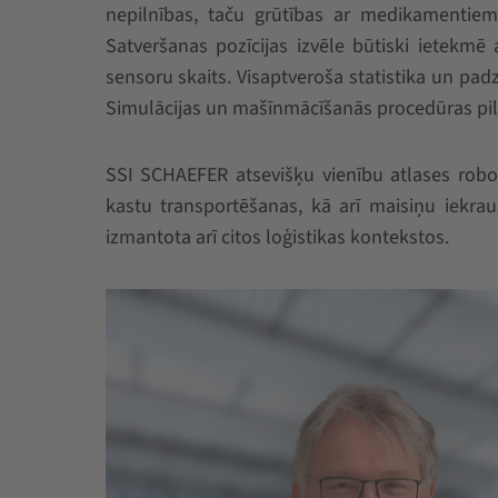
nepilnības, taču grūtības ar medikamentiem 
Satveršanas pozīcijas izvēle būtiski ietekmē 
sensoru skaits. Visaptveroša statistika un pad
Simulācijas un mašīnmācīšanās procedūras pil
SSI SCHAEFER atsevišķu vienību atlases robo
kastu transportēšanas, kā arī maisiņu iekra
izmantota arī citos loģistikas kontekstos.