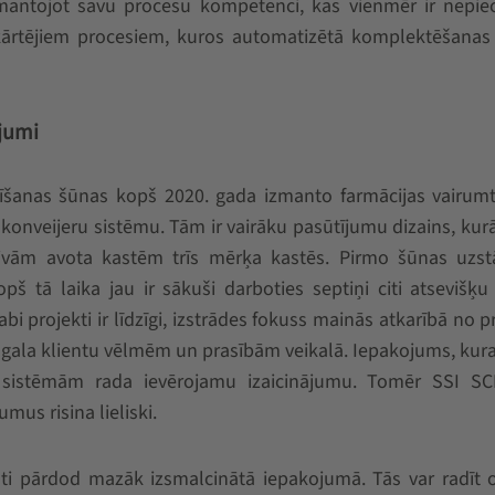
mantojot savu procesu kompetenci, kas vienmēr ir nepie
pkārtējiem procesiem, kuros automatizētā komplektēšanas
ājumi
īšanas šūnas kopš 2020. gada izmanto farmācijas vairumt
konveijeru sistēmu. Tām ir vairāku pasūtījumu dizains, kur
divām avota kastēm trīs mērķa kastēs. Pirmo šūnas uzst
pš tā laika jau ir sākuši darboties septiņi citi atsevišķu
bi projekti ir līdzīgi, izstrādes fokuss mainās atkarībā no 
 gala klientu vēlmēm un prasībām veikalā. Iepakojums, kur
m sistēmām rada ievērojamu izaicinājumu. Tomēr SSI S
mus risina lieliski.
sti pārdod mazāk izsmalcinātā iepakojumā. Tās var radīt 