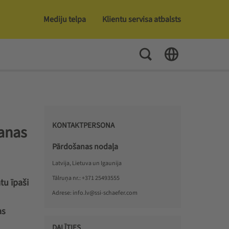
Mediju telpa
Klientu servisa atbalsts
Toggle Search
Toggle Language
KONTAKTPERSONA
šanas
Pārdošanas nodaļa
Latvija, Lietuva un Igaunija
Tālruņa nr.:
+371 25493555
tu īpaši
Adrese:
info.lv@ssi-schaefer.com
as
DALĪTIES