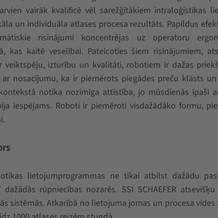
arvien vairāk kvalificē vēl sarežģītākiem intraloģistikas l
kāla un individuāla atlases procesa rezultāts. Papildus efekt
mātiskie risinājumi koncentrējas uz operatoru ergo
ā, kas kaitē veselībai. Pateicoties šiem risinājumiem, at
veiktspēju, izturību un kvalitāti, robotiem ir dažas priek
ar nosacījumu, ka ir piemērots piegādes preču klāsts un 
kontekstā notika nozīmīga attīstība, jo mūsdienās īpaši a
ija iespējams. Roboti ir piemēroti visdažādāko formu, p
i.
ors
obotikas lietojumprogrammas ne tikai atbilst dažādu pas
rī dažādās rūpniecības nozarēs. SSI SCHAEFER atsevišķu 
ās sistēmās. Atkarībā no lietojuma jomas un procesa vides
līdz 1000 atlases reizēm stundā.