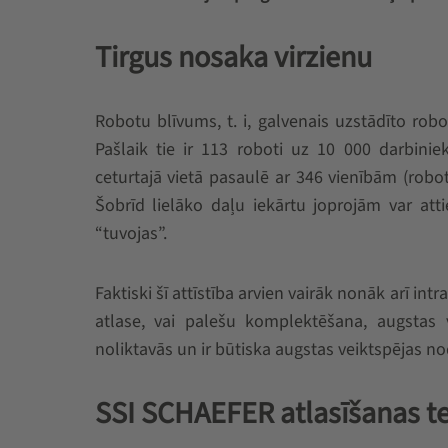
Tirgus nosaka virzienu
Robotu blīvums, t. i, galvenais uzstādīto robo
Pašlaik tie ir 113 roboti uz 10 000 darbinie
ceturtajā vietā pasaulē ar 346 vienībām (robot
Šobrīd lielāko daļu iekārtu joprojām var atti
“tuvojas”.
Faktiski šī attīstība arvien vairāk nonāk arī int
atlase, vai palešu komplektēšana, augstas 
noliktavās un ir būtiska augstas veiktspējas n
SSI SCHAEFER atlasīšanas te