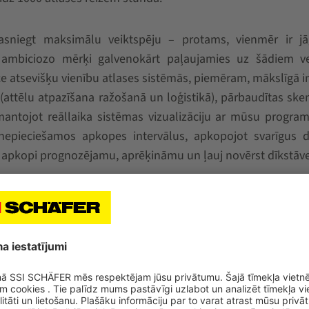
sasniegt maksimālu veiktspēju – protams, vienmēr ir jā
 ambiciozo mērķi galvenokārt paļaujamies uz šādiem v
e atsevišķu vienību atlases sistēmās, piemēram, mākslīgā i
 (attēlu atpazīšana ražošanā un loģistikā), pārbaudītas sk
mantojot reāllaika sistēmas vizualizāciju ar mūsu progr
nepieciešamos apkopes intervālus, apkopojot svarīgus d
apkopi prognozējamu, aprēķināmu un ļauj novērst dīkstāve
 pieejamībai ar nemainīgu veiktspēju.
S integrācija esošajā infrastruktūrā.
jai procesa uzticamībai, ar pilnveidotu satveršanu un p
iek galā gan sastrēgumstundās, gan sezonālajās pārdoša