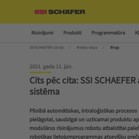
Risinājumi
Produkti
Programmatūra
Kl
SSI SCHAEFER Latvija
Mediju telpa
Blogs
2021. gada 11. jūn.
Cits pēc cita: SSI SCHAEFER
sistēma
Pilnībā automātiskas, intraloģistikas proceso
pielāgotai, saudzīgai un uzticamai produktu 
modulārus risinājumus robotu atbalstītai pale
robotikas lietojumprogrammas atsevišķu preču 