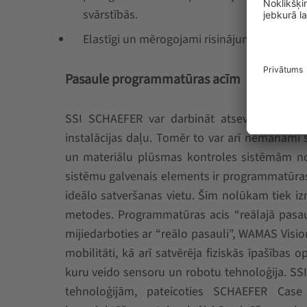
svārstībās.
Elastīgi un mērogojami risinājumi.
Pasaule programmatūras acīm
SSI SCHAEFER var darbināt atsevišķu vienī
instalācijas daļu. Tomēr to var arī nemanāmi
un materiālu plūsmas kontroles sistēmām no
sistēmu galvenais elements ir programmatūr
ideālo satveršanas vietu. Šim nolūkam tiek iz
metodes. Programmatūras acis “reālajā pasaul
mijiedarboties ar “reālo pasauli”, WAMAS Visio
mobilitāti, kā arī satvērēja fiziskās īpašības 
kuru veido sensoru un robotu tehnoloģija. SSI
tehnoloģijām, pateicoties SCHAEFER Case