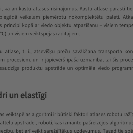
 kā arī kastu atlases risinājumus. Kastu atlase parasti tie
m piegādā veikalam piemērotu nokomplektētu paleti. Atka
as principi kopā ar viedo objektu atpazīšanu – visiem temp
°C) un visiem veiktspējas rādītājiem.
bu atlase, t. i., atsevišķu preču savākšana transporta kon
em procesiem, un ir jāpievērš īpaša uzmanība, lai šis proc
 un saudzīga produktu apstrāde un optimāla viedo progra
ri un elastīgi
as veiktspējas algoritmi ir būtiski faktori atlases robotu ra
attēlu apstrādei, roboti, kas izmanto pašreizējos algoritmus
 secību, bet arī veikt sarežģītākus uzdevumus. Tagad tie spē