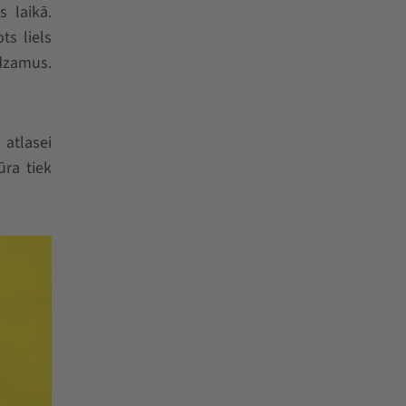
s laikā.
ts liels
edzamus.
 atlasei
ra tiek