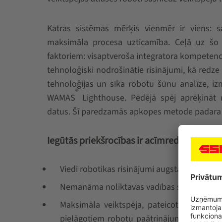
Katras sistēmas mērķis vienmēr ir viens: 
maksimāla procesa uzticamība. Ceļā uz šo
faktoriem: visaptveroša integratora kompetenc
tehnoloģiski nodrošinātie risinājumi, kā redze
tehnoloģijas un sīka robotu šūnu analīze, iz
®
WAMAS
Lighthouse. Pēdējā spēj aprēķināt 
datus. Šī paredzamās apkopes metode padara 
Iegūtās priekšrocības ir acīmredzamas:
Viedi robotikas risinājumi augstai sistēmas
Nemanāma noliktavas vadības sistēmas WAMA
Maksimāla veiktspēja, pateicoties augsta
pielāgotiem robotu paātrinājumiem, kas t