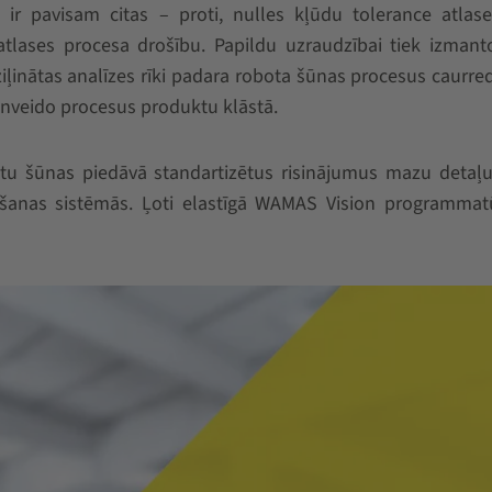
ir pavisam citas – proti, nulles kļūdu tolerance atlase
atlases procesa drošību. Papildu uzraudzībai tiek izmanto
ziļinātas analīzes rīki padara robota šūnas procesus caurr
nveido procesus produktu klāstā.
tu šūnas piedāvā standartizētus risinājumus mazu detaļu
ušanas sistēmās. Ļoti elastīgā WAMAS Vision programmatū