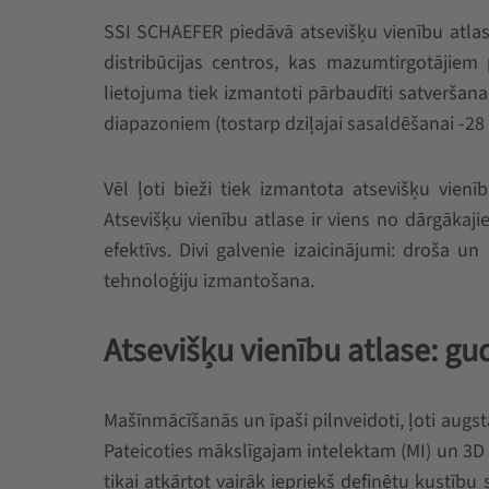
SSI SCHAEFER piedāvā atsevišķu vienību atlasi,
distribūcijas centros, kas mazumtirgotājie
lietojuma tiek izmantoti pārbaudīti satveršan
diapazoniem (tostarp dziļajai sasaldēšanai -28 
Vēl ļoti bieži tiek izmantota atsevišķu vienī
Atsevišķu vienību atlase ir viens no dārgākaji
efektīvs. Divi galvenie izaicinājumi: droša
tehnoloģiju izmantošana.
Atsevišķu vienību atlase: gud
Mašīnmācīšanās un īpaši pilnveidoti, ļoti augst
Pateicoties mākslīgajam intelektam (MI) un 3D 
tikai atkārtot vairāk iepriekš definētu kustību