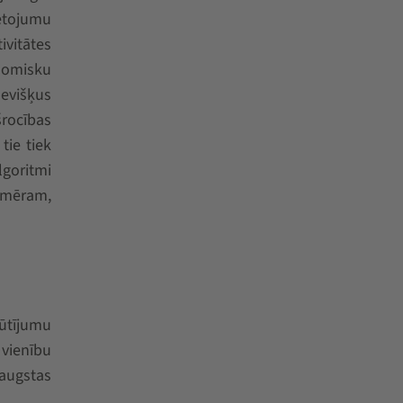
ietojumu
ivitātes
nomisku
sevišķus
šrocības
tie tiek
lgoritmi
iemēram,
ūtījumu
vienību
 augstas