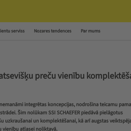
ientu serviss
Nozares tendences
Par mums
 atsevišķu preču vienību komplektē
s nemanāmi integrētas koncepcijas, nodrošina teicamu pama
apstrādei. Šim nolūkam SSI SCHAEFER piedāvā pielāgotus
šu uzkraušanai un komplektēšanai, kā arī augstas veiktspēj
vienību atlasei noliktavā.