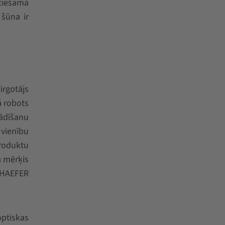
ciešama
 šūna ir
irgotājs
ā robots
ādīšanu
 vienību
produktu
a mērķis
CHAEFER
optiskas