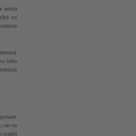
k veikta
rībā no
eratūras
teinerā.
ess būtu
mmatūras
žīgumam.
, var ne
j reaģēt