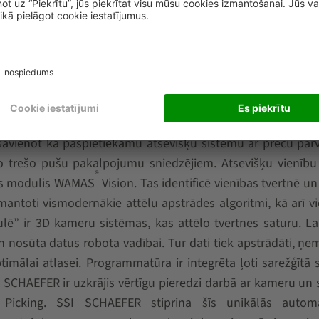
bu atlases sistēmu programmatūru kā pilnībā integrēt
 savienot kā pašpietiekamu atsevišķu sistēmu ar preču pār
 trešo pušu pakalpojumu sniedzējiem. Atsevišķu vienību 
®
as modulis WAMAS
Vision. Tas identificē vienības tvertnē u
mantoti vismodernākie attēlu apstrādes algoritmi, kā arī v
ē” ir 3D kameru sistēmas, kas attēlo tvertnes saturu. La
n nosūta datus robota vadībai. Tur dati tiek apstrādāti, ņe
optimālai atlasei. Programmatūra ir integrēta ļoti sarežģītā 
 SCHAEFER ir uzkrājis vērtīgu pieredzi darbā ar kameru un
 Picking. SSI SCHAEFER stiprina šīs unikālās automa