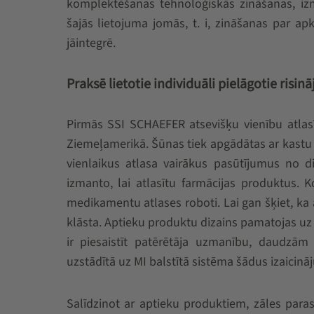
komplektēšanas tehnoloģiskās zināšanas, iz
šajās lietojuma jomās, t. i, zināšanas par a
jāintegrē.
Praksē lietotie individuāli pielāgotie risin
Pirmās SSI SCHAEFER atsevišķu vienību atlas
Ziemeļamerikā. Šūnas tiek apgādātas ar kastu 
vienlaikus atlasa vairākus pasūtījumus no 
izmanto, lai atlasītu farmācijas produktus. Ko
medikamentu atlases roboti. Lai gan šķiet, ka a
klāsta. Aptieku produktu dizains pamatojas uz
ir piesaistīt patērētāja uzmanību, daudzā
uzstādītā uz MI balstītā sistēma šādus izaicināju
Salīdzinot ar aptieku produktiem, zāles para