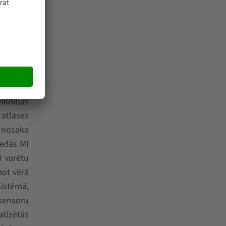
u WAMAS
valdības
atlases
n nosaka
iedās MI
i varētu
mot vērā
sistēmā,
 sensoru
tizētās