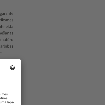
garantē
eiksmes
ntelekta
enēšanas
ammatūru
arbības
s.
roduktam
nas pīķu