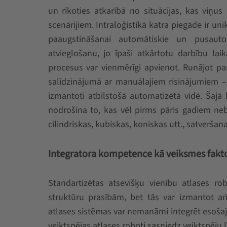
un rīkoties atkarībā no situācijas, kas viņus 
scenārijiem. Intraloģistikā katra piegāde ir uni
paaugstināšanai automātiskie un pusauto
atvieglošanu, jo īpaši atkārtotu darbību laik
procesus var vienmērīgi apvienot. Runājot par 
salīdzinājumā ar manuālajiem risinājumiem – 
izmantoti atbilstošā automatizētā vidē. Šajā 
nodrošina to, kas vēl pirms pāris gadiem neb
cilindriskas, kubiskas, koniskas utt., satveršana
Integratora kompetence kā veiksmes fakt
Standartizētas atsevišķu vienību atlases r
struktūru prasībām, bet tās var izmantot a
atlases sistēmas var nemanāmi integrēt esošaj
veiktspējas atlases roboti sasniedz veiktspēju 