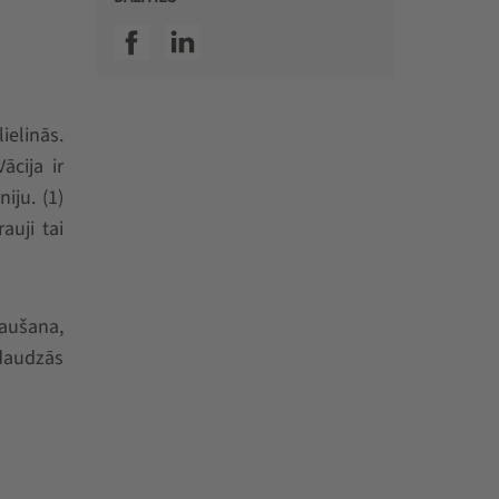
SSI facebook
SSI linkedin
ielinās.
ācija ir
iju. (1)
auji tai
raušana,
daudzās