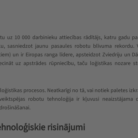
tu uz 10 000 darbinieku attiecības rādītājs, katru gadu pal
ku, sasniedzot jaunu pasaules robotu blīvuma rekordu. V
iem) un ir Eiropas ranga līdere, apsteidzot Zviedriju un Dān
ecināt uz apstrādes rūpniecību, taču loģistikas nozare str
raloģistikas procesos. Neatkarīgi no tā, vai notiek paletes izk
veiktspējas robotu tehnoloģija ir kļuvusi neaizstājama 
odrošināšanai.
hnoloģiskie risinājumi