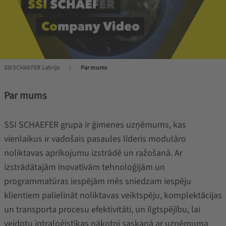
SSI SCHAEFER Latvija
Par mums
Par mums
SSI SCHAEFER grupa ir ģimenes uzņēmums, kas
vienlaikus ir vadošais pasaules līderis modulāro
noliktavas aprīkojumu izstrādē un ražošanā. Ar
izstrādātajām inovatīvām tehnoloģijām un
programmatūras iespējām mēs sniedzam iespēju
klientiem palielināt noliktavas veiktspēju, komplektācijas
un transporta procesu efektivitāti, un ilgtspējību, lai
veidotu intraloģistikas nākotni saskaņā ar uzņēmuma