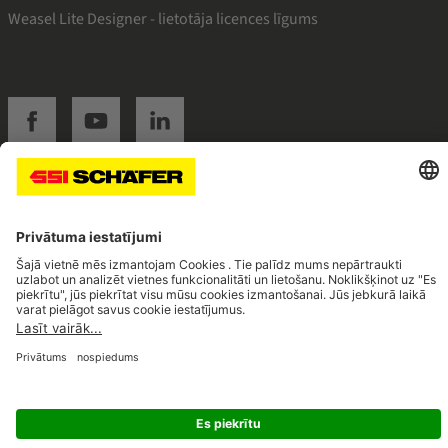
Weasel Lite Designer - lietotāja licences līgums
SSI facebook
SSI youtube
SSI linkedin
Navigate to home page
© 2026