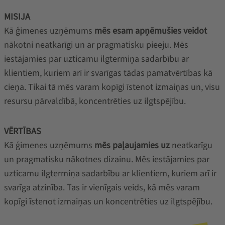
MISIJA
Kā ģimenes uzņēmums
mēs esam apņēmušies veidot
nākotni neatkarīgi un ar pragmatisku pieeju. Mēs
iestājamies par uzticamu ilgtermiņa sadarbību ar
klientiem, kuriem arī ir svarīgas tādas pamatvērtības kā
cieņa. Tikai tā mēs varam kopīgi īstenot izmaiņas un, visu
resursu pārvaldībā, koncentrēties uz ilgtspējību.
VĒRTĪBAS
Kā ģimenes uzņēmums
mēs paļaujamies uz
neatkarīgu
un pragmatisku nākotnes dizainu. Mēs iestājamies par
uzticamu ilgtermiņa sadarbību ar klientiem, kuriem arī ir
svarīga atzinība. Tas ir vienīgais veids, kā mēs varam
kopīgi īstenot izmaiņas un koncentrēties uz ilgtspējību.