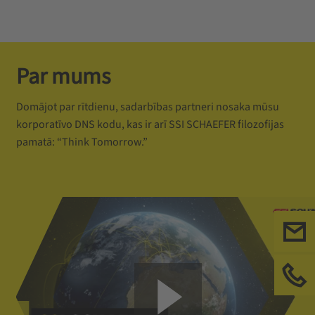
Par mums
Domājot par rītdienu, sadarbības partneri nosaka mūsu
korporatīvo DNS kodu, kas ir arī SSI SCHAEFER filozofijas
pamatā: “Think Tomorrow.”