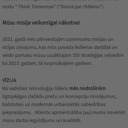
moto "
Think Tomorrow
" ("Domā par rītdienu").
Mūsu misija veiksmīgai nākotnei
2021. gadā mēs pilnveidojām uzņemuma misijas un
vīzijas ziņojumu, kas mūs pavada ikdienas darbībā un
veido pamatu mūsu uzsāktajam SSI stratēģijas ceļvedim
kā 2023. gadam, tā turpmākajiem gadiem.
VĪZIJA
Kā vadošais tehnoloģiju līderis
mēs nodrošinām
ilgtspējīgus dažādu preču un koncepciju risinājumus,
balstoties uz modernās urbanizētās sabiedrības
pieprasījumu. Klientu apmierinātība ļauj mums novērtēt
mūsu darba ieguldījumu un kvalitāti.