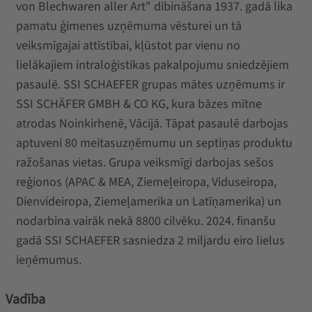
von Blechwaren aller Art" dibināšana 1937. gadā lika
pamatu ģimenes uzņēmuma vēsturei un tā
veiksmīgajai attīstībai, kļūstot par vienu no
lielākajiem intraloģistikas pakalpojumu sniedzējiem
pasaulē. SSI SCHAEFER grupas mātes uzņēmums ir
SSI SCHÄFER GMBH & CO KG, kura bāzes mītne
atrodas Noinkirhenē, Vācijā. Tāpat pasaulē darbojas
aptuveni 80 meitasuzņēmumu un septiņas produktu
ražošanas vietas. Grupa veiksmīgi darbojas sešos
reģionos (APAC & MEA, Ziemeļeiropa, Viduseiropa,
Dienvideiropa, Ziemeļamerika un Latīņamerika) un
nodarbina vairāk nekā 8800 cilvēku. 2024. finanšu
gadā SSI SCHAEFER sasniedza 2 miljardu eiro lielus
ieņēmumus.
Vadība