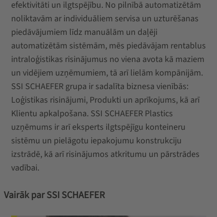
efektivitāti un ilgtspējību. No pilnībā automatizētām
noliktavām ar individuāliem servisa un uzturēšanas
piedāvājumiem līdz manuālām un daļēji
automatizētām sistēmām, mēs piedāvājam rentablus
intraloģistikas risinājumus no viena avota kā maziem
un vidējiem uzņēmumiem, tā arī lielām kompānijām.
SSI SCHAEFER grupa ir sadalīta biznesa vienībās:
Loģistikas risinājumi, Produkti un aprīkojums, kā arī
Klientu apkalpošana. SSI SCHAEFER Plastics
uzņēmums ir arī eksperts ilgtspējīgu konteineru
sistēmu un pielāgotu iepakojumu konstrukciju
izstrādē, kā arī risinājumos atkritumu un pārstrādes
vadībai.
Vairāk par SSI SCHAEFER