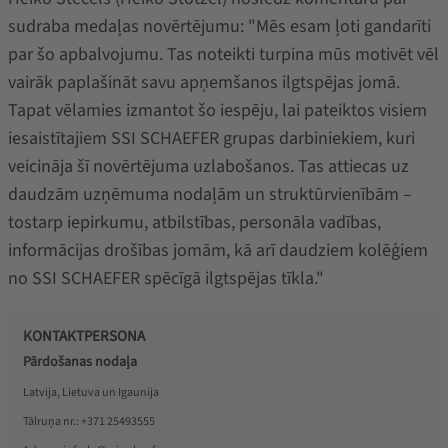
sudraba medaļas novērtējumu: "Mēs esam ļoti gandarīti
par šo apbalvojumu. Tas noteikti turpina mūs motivēt vēl
vairāk paplašināt savu apņemšanos ilgtspējas jomā.
Tapat vēlamies izmantot šo iespēju, lai pateiktos visiem
iesaistītajiem SSI SCHAEFER grupas darbiniekiem, kuri
veicināja šī novērtējuma uzlabošanos. Tas attiecas uz
daudzām uzņēmuma nodaļām un struktūrvienībām –
tostarp iepirkumu, atbilstības, personāla vadības,
informācijas drošības jomām, kā arī daudziem kolēģiem
no SSI SCHAEFER spēcīgā ilgtspējas tīkla."
KONTAKTPERSONA
Pārdošanas nodaļa
Latvija, Lietuva un Igaunija
Tālruņa nr.:
+371 25493555