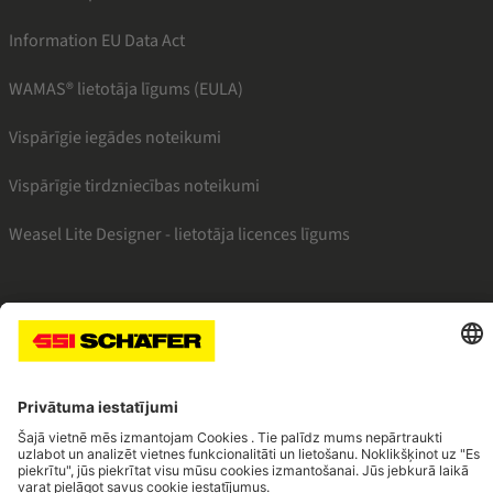
Information EU Data Act
WAMAS® lietotāja līgums (EULA)
Vispārīgie iegādes noteikumi
Vispārīgie tirdzniecības noteikumi
Weasel Lite Designer - lietotāja licences līgums
SSI facebook
SSI youtube
SSI linkedin