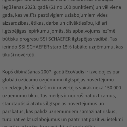
iegūšanas 2023. gadā (61 no 100 punktiem) un vēl viena
gada, kas veltīts pastāvīgiem uzlabojumiem vides
aizsardzības, ētikas, darba un cilvēktiesību, kā arī
ilgtspējīgas iepirkumu jomās, šis apbalvojums iezīmē
būtisku progresu SSI SCHAEFER ilgtspējas vadībā. Tas
ierindo SSI SCHAEFER starp 15% labāko uzņēmumu, kas
tikuši novērtēti.
Kopš dibināšanas 2007. gadā EcoVadis ir izveidojies par
globāli uzticamu uzņēmumu ilgtspējas novērtējumu
sniedzēju, kurš līdz šim ir novērtējis vairāk nekā 150 000
uzņēmumu tīklu.
Tās mērķis ir nodrošināt uzticamus,
starptautiski atzītus ilgtspējas novērtējumus un
pārskatus, kas palīdz uzņēmumiem samazināt riskus,
turpināt veikt uzlabojumus un paātrināt pozitīvu ietekmi