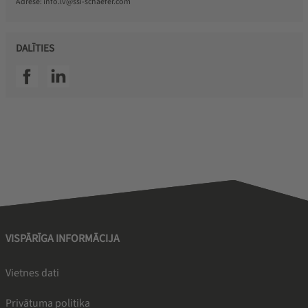
Adrese:
info.lv@ssi-schaefer.com
DALĪTIES
SSI facebook
SSI linkedin
VISPĀRĪGA INFORMĀCIJA
Vietnes dati
Privātuma politika