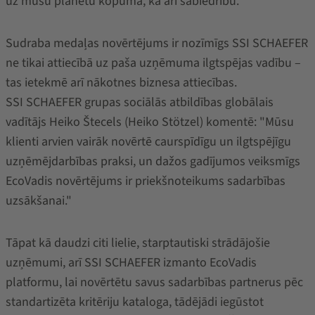
uz mūsu planētu kopumā, kā arī sabiedrību.
Sudraba medaļas novērtējums ir nozīmīgs SSI SCHAEFER
ne tikai attiecībā uz paša uzņēmuma ilgtspējas vadību –
tas ietekmē arī nākotnes biznesa attiecības.
SSI SCHAEFER grupas sociālās atbildības globālais
vadītājs Heiko Štecels (Heiko Stötzel) komentē:
"Mūsu
klienti arvien vairāk novērtē caurspīdīgu un ilgtspējīgu
uzņēmējdarbības praksi, un dažos gadījumos veiksmīgs
EcoVadis novērtējums ir priekšnoteikums sadarbības
uzsākšanai."
Tāpat kā daudzi citi lielie, starptautiski strādājošie
uzņēmumi, arī SSI SCHAEFER izmanto EcoVadis
platformu, lai novērtētu savus sadarbības partnerus pēc
standartizēta kritēriju kataloga, tādējādi iegūstot