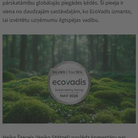
pārskatāmību globālajās piegādes ķēdēs.
Šī pieeja ir
viena no daudzajām sastāvdaļām, ko EcoVadis izmanto,
lai izvērtētu uzņēmumu ilgtspējas vadību.
Heiko Štecels (Heiko Stötzel) noslēdz komentāru par