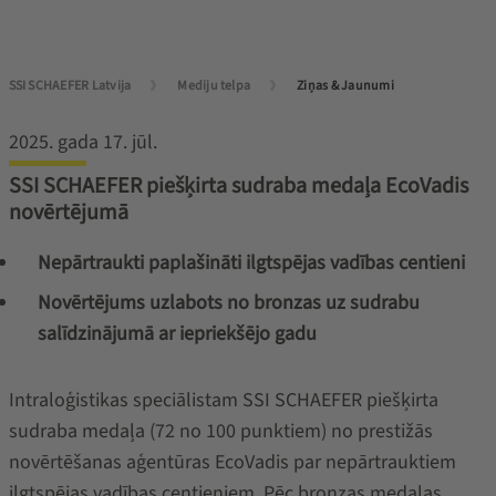
SSI SCHAEFER Latvija
Mediju telpa
Ziņas & Jaunumi
2025. gada 17. jūl.
SSI SCHAEFER piešķirta sudraba medaļa EcoVadis
novērtējumā
Nepārtraukti paplašināti ilgtspējas vadības centieni
Novērtējums uzlabots no bronzas uz sudrabu
salīdzinājumā ar iepriekšējo gadu
Intraloģistikas speciālistam SSI SCHAEFER piešķirta
sudraba medaļa (72 no 100 punktiem) no prestižās
novērtēšanas aģentūras EcoVadis par nepārtrauktiem
ilgtspējas vadības centieniem. Pēc bronzas medaļas