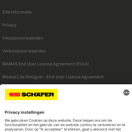
Site Informatie
Privacy
Inkoopvoorwaarden
Verkoopvoorwaarden
WAMAS End User License Agreement (EULA)
Weasel Lite Designer - End-User License Agreement
SSI facebook
SSI linkedin
SSI youtube