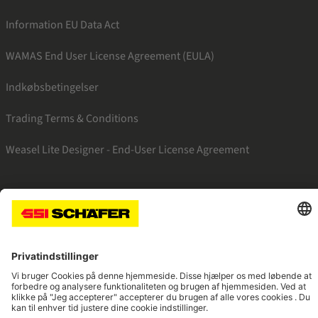
Information EU Data Act
WAMAS End User License Agreement (EULA)
Indkøbsbetingelser
Trading Terms & Conditions
Weasel Lite Designer - End-User License Agreement
SSI facebook
SSI youtube
SSI linkedin