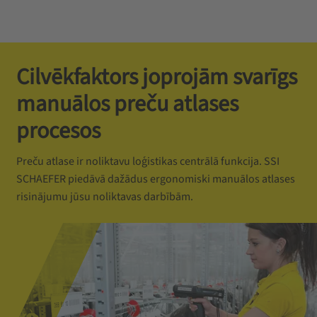
Cilvēkfaktors joprojām svarīgs
manuālos preču atlases
procesos
Preču atlase ir noliktavu loģistikas centrālā funkcija. SSI
SCHAEFER piedāvā dažādus ergonomiski manuālos atlases
risinājumu jūsu noliktavas darbībām.