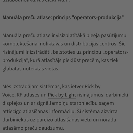
Manuāla preču atlase: princips "operators-produkcija"
Manuāla preču atlase ir visizplatītākā pieeja pasūtījumu
komplektēšanai noliktavās un distribūcijas centros. Šie
risinājumi ir izstrādāti, balstoties uz principu „operators-
produkcija”, kurā atlasītājs piekļūst precēm, kas tiek
glabātas noteiktās vietās.
Mēs izstrādājam sistēmas, kas ietver Pick by
Voice, RF atlases un
Pick by Light
risinājumus: darbinieki
displejos un ar signāllampiņu starpniecību saņem
attiecīgo atlasīšanas informāciju. Šī sistēma aizvirza
darbiniekus uz pareizo atlasīšanas vietu un norāda
atlasāmo preču daudzumu.