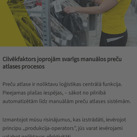
Cilvēkfaktors joprojām svarīgs manuālos preču
atlases procesos
Preču atlase ir noliktavu loģistikas centrālā funkcija.
Pieejamas plašas iespējas, – sākot no pilnībā
automatizētām līdz manuālām preču atlases sistēmām.
Izmantojot mūsu risinājumus, kas izstrādāti, ievērojot
principu „produkcija-operators”, jūs varat ievērojami
uzlabot noliktavas efektivitāti.